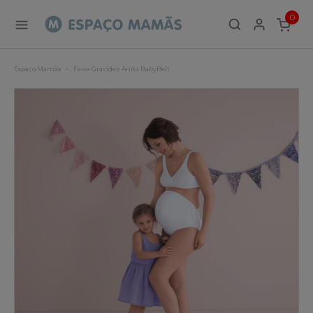
0
ITEMS
Espaço Mamãs
Faixa Gravidez Anita BabyBelt