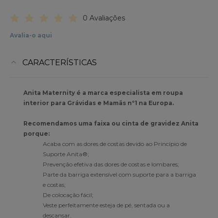
0 Avaliações
Avalia-o aqui
CARACTERÍSTICAS
Anita Maternity é a marca especialista em roupa
interior para Grávidas e Mamãs nº1 na Europa.
Recomendamos uma faixa ou cinta de gravidez Anita
porque:
Acaba com as dores de costas devido ao Princípio de
Suporte Anita®;
Prevenção efetiva das dores de costas e lombares;
Parte da barriga extensível com suporte para a barriga
e costas;
De colocação fácil;
Veste perfeitamente esteja de pé, sentada ou a
descansar.