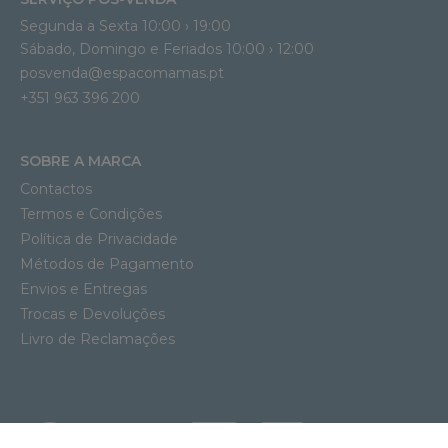
Segunda a Sexta 10:00 › 19:00
Sábado, Domingo e Feriados 10:00 › 12:00
posvenda@espacomamas.pt
+351 963 396 200
SOBRE A MARCA
Contactos
Termos e Condições
Política de Privacidade
Métodos de Pagamento
Envios e Entregas
Trocas e Devoluções
Livro de Reclamações