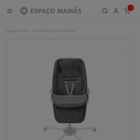
0
ITEMS
Espaço Mamãs
Kit de Refeição Maxi-Cosi Alba