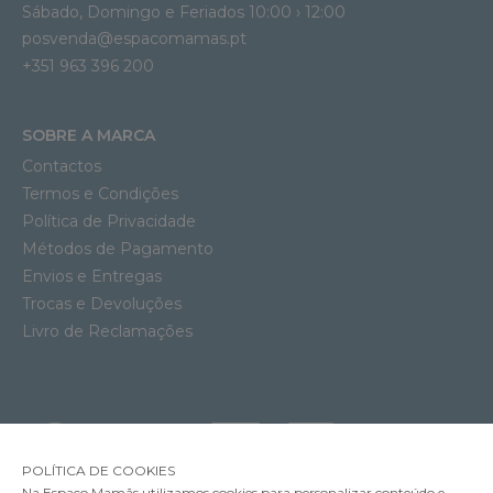
Sábado, Domingo e Feriados 10:00 › 12:00
posvenda@espacomamas.pt
+351 963 396 200
SOBRE A MARCA
Contactos
Termos e Condições
Política de Privacidade
Métodos de Pagamento
Envios e Entregas
Trocas e Devoluções
Livro de Reclamações
POLÍTICA DE COOKIES
Na Espaço Mamãs utilizamos cookies para personalizar conteúdo e