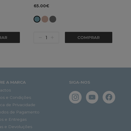
65.00€
RAR
COMPRAR
RE A MARCA
SIGA-NOS
actos
os e Condições
tica de Privacidade
odos de Pagamento
os e Entregas
as e Devoluções