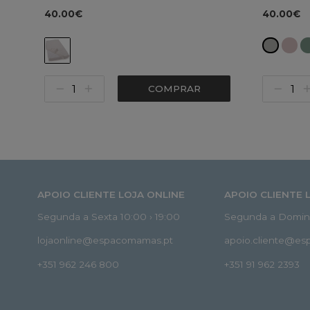
40.00€
40.00€
COMPRAR
APOIO CLIENTE LOJA ONLINE
APOIO CLIENTE 
Segunda a Sexta 10:00 › 19:00
Segunda a Doming
lojaonline@espacomamas.pt
apoio.cliente@e
+351 962 246 800
+351 91 962 2393