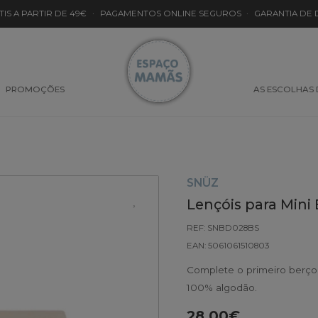
TIS A PARTIR DE 49€
·
PAGAMENTOS ONLINE SEGUROS
·
GARANTIA DE
PROMOÇÕES
AS ESCOLHAS
SNÜZ
Lençóis para Mini
REF: SNBD028BS
EAN: 5061061510803
Complete o primeiro berço
100% algodão.
28.00€