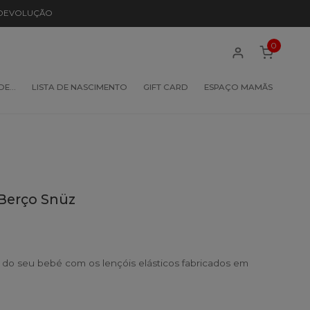
 DEVOLUÇÃO
0
 DE…
LISTA DE NASCIMENTO
GIFT CARD
ESPAÇO MAMÃS
 Berço Snüz
 do seu bebé com os lençóis elásticos fabricados em