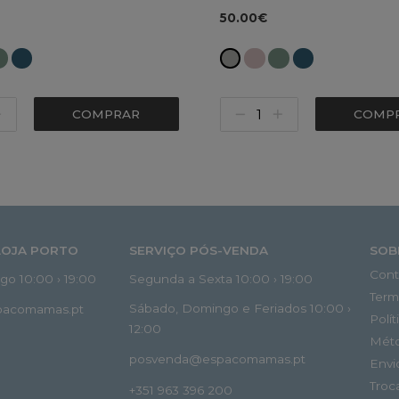
50.00€
COMPRAR
COMP
LOJA PORTO
SERVIÇO PÓS-VENDA
SOB
Cont
o 10:00 › 19:00
Segunda a Sexta 10:00 › 19:00
Term
Sábado, Domingo e Feriados 10:00 ›
spacomamas.pt
Polí
12:00
Mét
posvenda@espacomamas.pt
Envi
Troc
+351 963 396 200