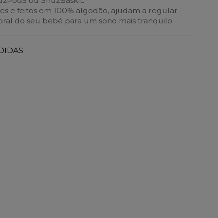
üzPod5 ou SnüzBaskit.
ves e feitos em 100% algodão, ajudam a regular
ral do seu bebé para um sono mais tranquilo.
DIDAS