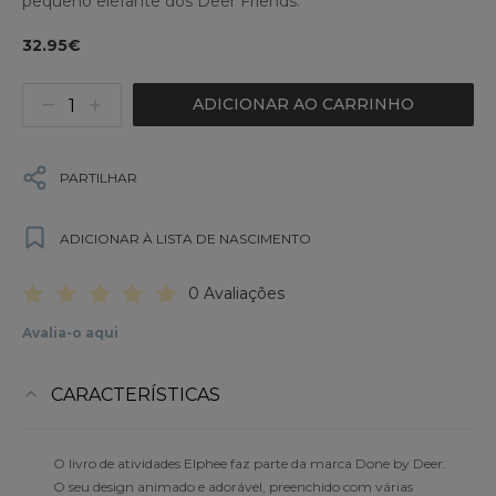
pequeno elefante dos Deer Friends.
32.95€
ADICIONAR AO CARRINHO
PARTILHAR
ADICIONAR À LISTA DE NASCIMENTO
0 Avaliações
Avalia-o aqui
CARACTERÍSTICAS
O livro de atividades Elphee faz parte da marca Done by Deer.
O seu design animado e adorável, preenchido com várias