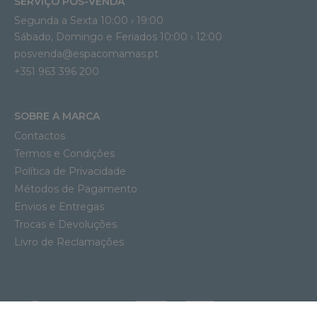
SERVIÇO PÓS-VENDA
Segunda a Sexta 10:00 › 19:00
Sábado, Domingo e Feriados 10:00 › 12:00
posvenda@espacomamas.pt
+351 963 396 200
SOBRE A MARCA
Contactos
Termos e Condições
Política de Privacidade
Métodos de Pagamento
Envios e Entregas
Trocas e Devoluções
Livro de Reclamações