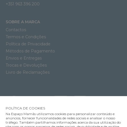
+351 963 396 200
SOBRE A MARCA
Contactos
Termos e Condições
Política de Privacidade
Métodos de Pagamento
Envios e Entregas
Trocas e Devoluções
Livro de Reclamações
POLÍTICA DE COOKIES
Na Espaço Mamãs utilizamos cookies para personalizar conteúdo e
anúncios, fornecer funcionalidades de redes sociais e analisar o nosso
tráfego. Também partilhamos informações acerca da sua utilização do
site com os nossos parceiros de redes sociais, de publicidade e de análise,