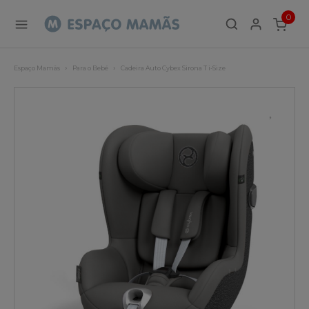
0
ITEMS
Espaço Mamãs
Para o Bebé
Cadeira Auto Cybex Sirona T i-Size