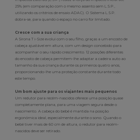
25% (em comparação com o mesmo assento sem L.S.P.,
utilizando os critérios de ensaio ADAC). O Sistema L.S.P.
dobra-se, para quando o espaço no carro for limitado.
Cresce com a sua criança
A Sirona T i-Size evolui com o seu filho, graças a um encosto de
cabeça ajustável em altura, com um design concebido para
acompanhar o seu rápido crescimento. 12 posições diferentes
do encosto de cabeça permitem-lhe adaptar a cadeira auto ao
tamanho da sua criança durante os primeiros quatro anos,
proporcionando-lhe uma proteção constante durante todo
este tempo.
Um bom ajuste para os viajantes mais pequenos
Um redutor para recém-nascidos oferece uma posição quase
completamente plana, para uma viagem segura desde o
nascimento. A cabeça do bebé é mantida na posição
ergonómica ideal, especialmente durante o sono. Quando o
bebé tiver mais de 60 cm de altura, o redutor para recém-
nascidos deve ser retirado.