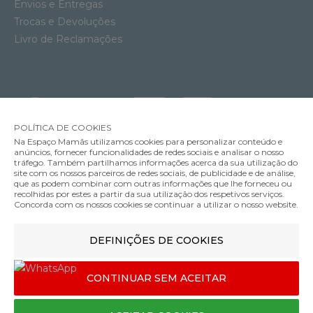
Envios e Entregas
Trocas e Devoluções
Livro de Reclamações
POLÍTICA DE COOKIES
Na Espaço Mamãs utilizamos cookies para personalizar conteúdo e
anúncios, fornecer funcionalidades de redes sociais e analisar o nosso
tráfego. Também partilhamos informações acerca da sua utilização do
site com os nossos parceiros de redes sociais, de publicidade e de análise,
que as podem combinar com outras informações que lhe forneceu ou
MÉTODOS DE ENVIO
recolhidas por estes a partir da sua utilização dos respetivos serviços.
Concorda com os nossos cookies se continuar a utilizar o nosso website.
Cadeira Auto Cybex Sirona T i-Size
DEFINIÇÕES DE COOKIES
MÉTODOS DE PAGAMENTO
329.95€
Cor
CONTINUAR SEM ACEITAR
Designed & developed by
Bsolus