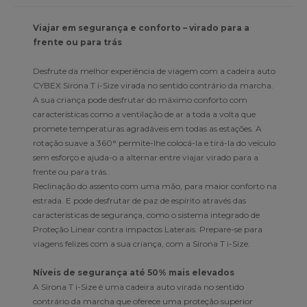
Viajar em segurança e conforto – virado para a
frente ou para trás
Desfrute da melhor experiência de viagem com a cadeira auto
CYBEX Sirona T i-Size virada no sentido contrário da marcha.
A sua criança pode desfrutar do máximo conforto com
características como a ventilação de ar a toda a volta que
promete temperaturas agradáveis em todas as estações. A
rotação suave a 360° permite-lhe colocá-la e tirá-la do veículo
sem esforço e ajuda-o a alternar entre viajar virado para a
frente ou para trás..
Reclinação do assento com uma mão, para maior conforto na
estrada. E pode desfrutar de paz de espírito através das
características de segurança, como o sistema integrado de
Proteção Linear contra impactos Laterais. Prepare-se para
viagens felizes com a sua criança, com a Sirona T i-Size.
Níveis de segurança até 50% mais elevados
A Sirona T i-Size é uma cadeira auto virada no sentido
contrário da marcha que oferece uma proteção superior