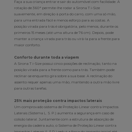
Faça a sua criança entrar e sair do automóvel com facilidade. A
rotação de 360° permite-lhe rodar a Sirona T i-Size
suavemente, em direção à porta do carro, com uma só mão,
para uma entrada fácil e menos esforço para as costas. A
posição virada para trás é obrigatória, pelo menos, durante os
primeiros 15 meses (até uma altura de 76 cm). Depois, pode
manter a criança virada para trás ou virá-la para a frente para
maior conforto.
Conforto durante toda a viagem
A Sirona T i-Size possui cinco posições de reclinação, tanto na
posição virada para a frente como para trás. Também pode
reclinar-se enquanto gira sobre a sua base. A reclinação do
assento requer apenas uma mão, mantendo a outra mão livre
para outras tarefas.
25% mais proteção contra impactos laterais
Um comprovado sistema de Proteção Linear contra Impactos
Laterais (Sistema L. S. P.) aumenta a segurança em caso de
colisão lateral. Juntamente com a estrutura de absorção de
energia da cadeira auto, o Sistema de Proteção Linear contra
Impactos Laterais (L.S.P.) reduz a força do impacto inicial até