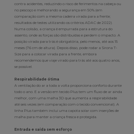
contra acidentes, reduzindo o risco de ferimentos na cabeça ou
no pescoço e melhorando a segurança em 50% (em
comparação com a mesma cadeira virada para a frente;
resultados de testes utilizando os critérios ADAC de 2022).
Numa colisão, a criança é empurrada para a estrutura do
assento, onde as forças são distribuídas e perdem o impacto. A
posição virada para trás é obrigatória, pelo menos, até aos 15
meses (76 cm de altura). Depois disso, pode rodar a Sirona T-
Size para a colocar virada para a frente, embora
recomendemos que viaje virado para trás até aos quatro anos,
se possível.
Respirabilidade ótima
A ventilação do ar a toda a volta proporciona conforto durante
todo o ano. E a versão em tecido Plus tem um fluxo de ar ainda
melhor, com uma malha 3D que aumenta a respirabilidade
até seis vezes (em comparação com o tecido convencional). A
linha Plus também inclui uma capota solar com inserções de
malha para manter a criança fresca e protegida.
Entrada e saída sem esforço