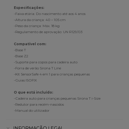
Especificações:
-Faixa etária: Do nascimento até aos 4 anos
-Altura da criança: 40 – 105 cm
-Peso da criança: Máx. 18 kg
-Regulamento de aprovação: UN R129/03
Compatível com:
-Base T
-Base Z2
-Suporte para copos para cadeira auto
-Forra de verão Sirona T Line
-Kit SensorSafe 4 em 1 para crianças pequenas
-Guias ISOFIX
O que está incluído:
-Cadeira auto para crianças pequenas Sirona T i-Size
-Redutor para recém-nascidos
-Manual do utilizador
INFORMAÇÃO LEGAL