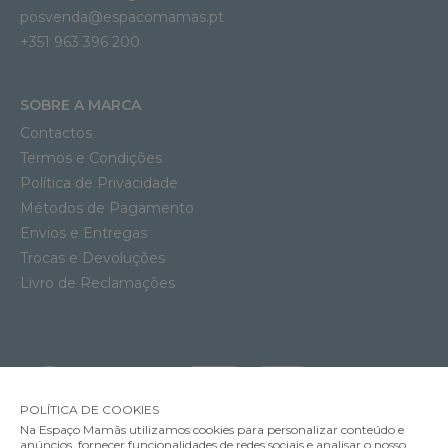
posvenda@espacomamas.pt
+351 963 396 200
SOBRE A MARCA
Contactos
Termos e Condições
Política de Privacidade
Métodos de Pagamento
Envios e Entregas
Trocas e Devoluções
Livro de Reclamações
POLÍTICA DE COOKIES
Na Espaço Mamãs utilizamos cookies para personalizar conteúdo e
anúncios, fornecer funcionalidades de redes sociais e analisar o nosso