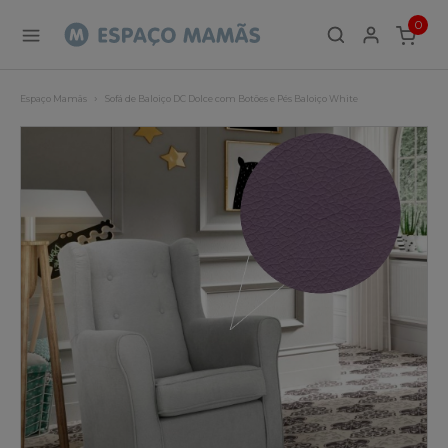
0
ITEMS
Espaço Mamãs
Sofá de Baloiço DC Dolce com Botões e Pés Baloiço White