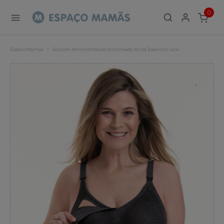
0
ITEMS
Espaço Mamãs
Soutien Amamentação Acolchoado Anita Essential Lace