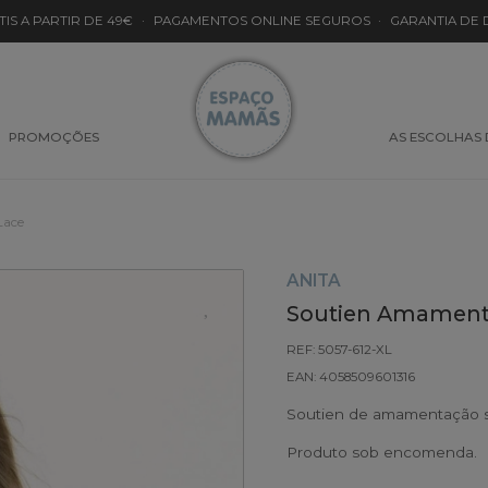
TIS A PARTIR DE 49€
·
PAGAMENTOS ONLINE SEGUROS
·
GARANTIA DE
PROMOÇÕES
AS ESCOLHAS
Lace
ANITA
Soutien Amamenta
REF: 5057-612-XL
EAN: 4058509601316
Soutien de amamentação se
Produto sob encomenda.