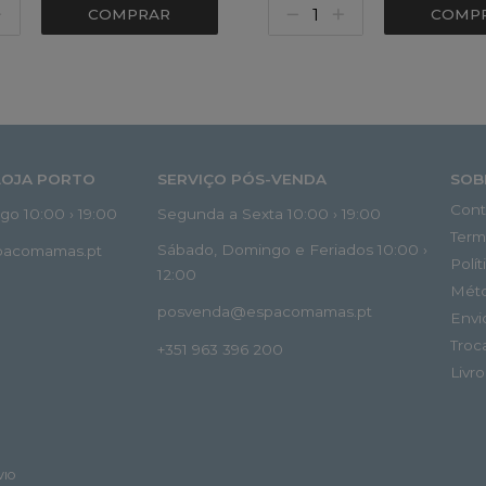
COMPRAR
COMP
LOJA PORTO
SERVIÇO PÓS-VENDA
SOB
Cont
o 10:00 › 19:00
Segunda a Sexta 10:00 › 19:00
Term
Sábado, Domingo e Feriados 10:00 ›
spacomamas.pt
Polí
12:00
Mét
posvenda@espacomamas.pt
Envi
Troc
+351 963 396 200
Livr
VIO