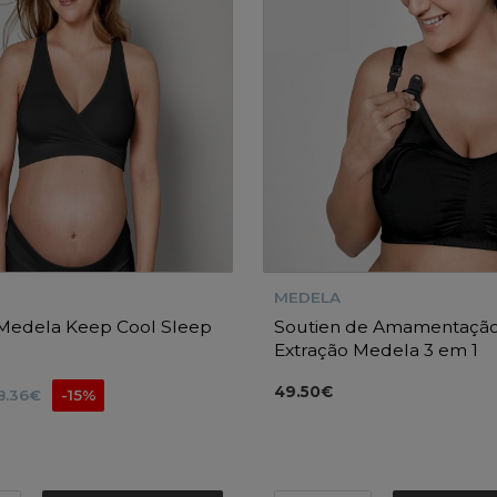
MEDELA
 Medela Keep Cool Sleep
Soutien de Amamentação
Extração Medela 3 em 1
49.50€
8.36€
-15%