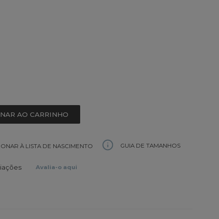
ONAR AO CARRINHO
GUIA DE TAMANHOS
IONAR À LISTA DE NASCIMENTO
liações
Avalia-o aqui