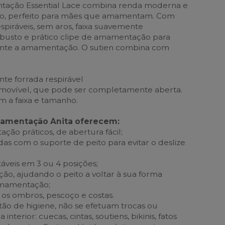
tação Essential Lace combina renda moderna e
o, perfeito para mães que amamentam. Com
piráveis, sem aros, faixa suavemente
o busto e prático clipe de amamentação para
ante a amamentação. O sutien combina com
e forrada respirável
ovível, que pode ser completamente aberta.
 a faixa e tamanho.
mamentação Anita oferecem:
ão práticos, de abertura fácil;
gadas com o suporte de peito para evitar o deslize
táveis em 3 ou 4 posições;
ão, ajudando o peito a voltar à sua forma
 amamentação;
e os ombros, pescoço e costas.
ão de higiene, não se efetuam trocas ou
nterior: cuecas, cintas, soutiens, bikinis, fatos