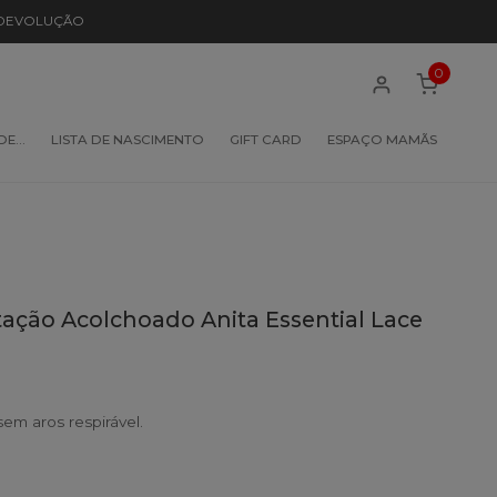
 DEVOLUÇÃO
0
 DE…
LISTA DE NASCIMENTO
GIFT CARD
ESPAÇO MAMÃS
ção Acolchoado Anita Essential Lace
m aros respirável.