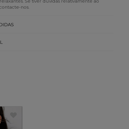
elaxantes. Se tiver dúvidas relativamente ao
contacte-nos.
DIDAS
L