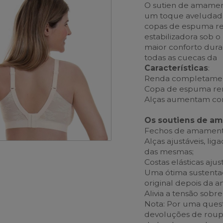
O sutien de amamen
um toque aveludad
copas de espuma res
estabilizadora sob 
maior conforto dur
todas as cuecas da
Características
:
Renda completament
Copa de espuma rem
Alças aumentam com
Os soutiens de a
Fechos de amamentaç
Alças ajustáveis, li
das mesmas;
Costas elásticas ajus
Uma ótima sustentaç
original depois da
Alivia a tensão sobr
Nota: Por uma quest
devoluções de roupa i