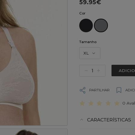
59.95€
Cor
Tamanho
XL
ADICI
PARTILHAR
ADIC
0 Ava
CARACTERÍSTICAS