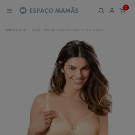
0
ITEMS
Espaço Mamãs
Soutien Amamentação Acolchoado Anita Miss Lovely