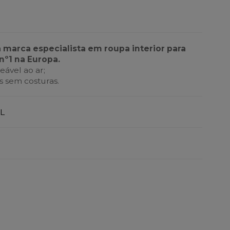
a marca especialista em roupa interior para
nº1 na Europa.
ável ao ar;
 sem costuras.
L