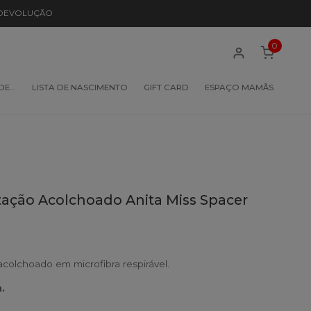
 DEVOLUÇÃO
0
 DE…
LISTA DE NASCIMENTO
GIFT CARD
ESPAÇO MAMÃS
ção Acolchoado Anita Miss Spacer
olchoado em microfibra respirável.
.