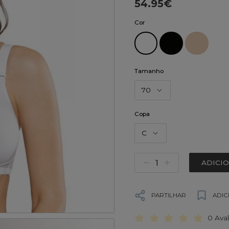
54.95€
Cor
Tamanho
70
Copa
C
ADICI
PARTILHAR
ADIC
0 Ava