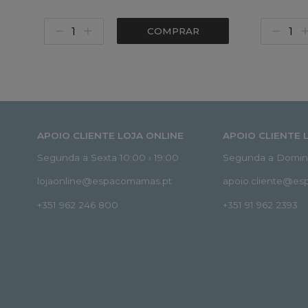
COMPRAR
APOIO CLIENTE LOJA ONLINE
APOIO CLIENTE 
Segunda a Sexta 10:00 › 19:00
Segunda a Doming
lojaonline@espacomamas.pt
apoio.cliente@e
+351 962 246 800
+351 91 962 2393