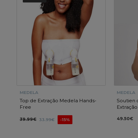
MEDELA
MEDELA
Top de Extração Medela Hands-
Soutien
Free
Extração
49.50€
39.99€
33.99€
-15%