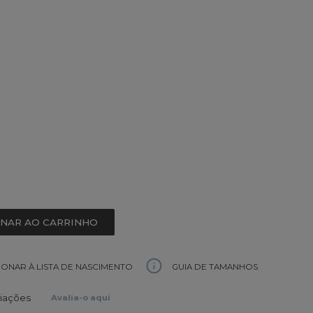
ONAR AO CARRINHO
GUIA DE TAMANHOS
IONAR À LISTA DE NASCIMENTO
liações
Avalia-o aqui