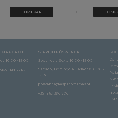
COMPRAR
COMP
LOJA PORTO
SERVIÇO PÓS-VENDA
SOB
Cont
o 10:00 › 19:00
Segunda a Sexta 10:00 › 19:00
Term
Sábado, Domingo e Feriados 10:00 ›
spacomamas.pt
Polí
12:00
Mét
posvenda@espacomamas.pt
Envi
Troc
+351 963 396 200
Livr