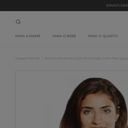
ENVIOS GRÁ
PARA A MAMÃ
PARA O BEBÉ
PARA O QUARTO
Espaço Mamãs
Soutien Amamentação Acolchoado Anita Miss Spac