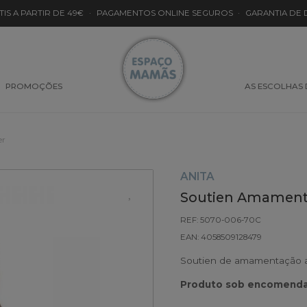
TIS A PARTIR DE 49€
·
PAGAMENTOS ONLINE SEGUROS
·
GARANTIA DE
PROMOÇÕES
AS ESCOLHAS
er
ANITA
Soutien Amamenta
REF: 5070-006-70C
EAN: 4058509128479
Soutien de amamentação ac
Produto sob encomenda