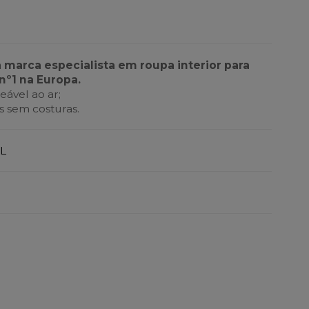
a marca especialista em roupa interior para
nº1 na Europa.
ável ao ar;
 sem costuras.
L