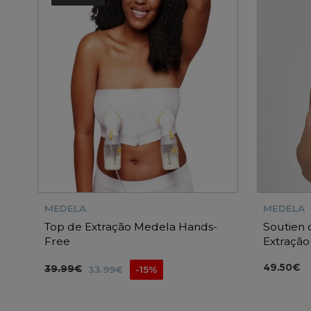
MEDELA
MEDELA
Top de Extração Medela Hands-
Soutien
Free
Extração
49.50€
39.99€
33.99€
-15%