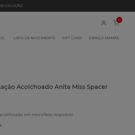
 DEVOLUÇÃO
0
 DE…
LISTA DE NASCIMENTO
GIFT CARD
ESPAÇO MAMÃS
ção Acolchoado Anita Miss Spacer
olchoado em microfibra respirável.
.