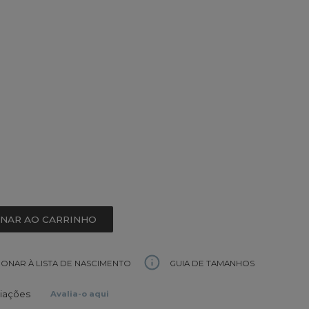
ONAR AO CARRINHO
GUIA DE TAMANHOS
IONAR À LISTA DE NASCIMENTO
liações
Avalia-o aqui