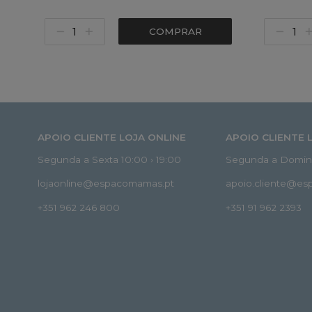
COMPRAR
APOIO CLIENTE LOJA ONLINE
APOIO CLIENTE 
Segunda a Sexta 10:00 › 19:00
Segunda a Doming
lojaonline@espacomamas.pt
apoio.cliente@e
+351 962 246 800
+351 91 962 2393