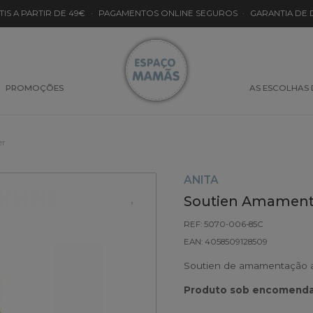
TIS A PARTIR DE 49€
·
PAGAMENTOS ONLINE SEGUROS
·
GARANTIA DE
PROMOÇÕES
AS ESCOLHAS
er
ANITA
Soutien Amamenta
REF: 5070-006-85C
EAN: 4058509128509
Soutien de amamentação ac
Produto sob encomenda