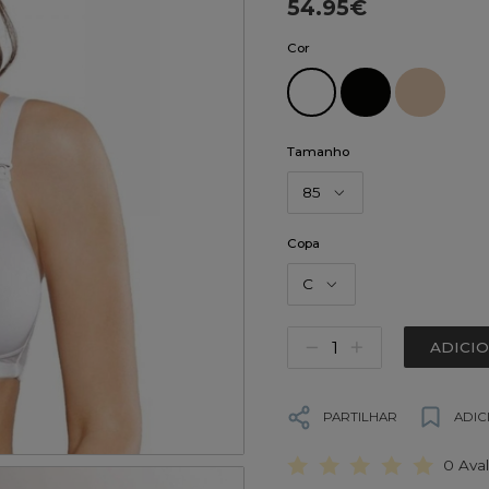
54.95€
Cor
Tamanho
85
Copa
C
ADICI
PARTILHAR
ADIC
0 Ava