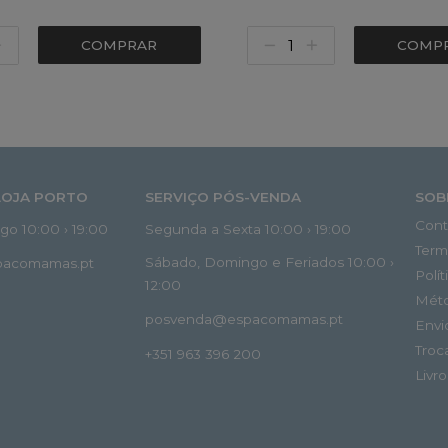
COMPRAR
COMP
LOJA PORTO
SERVIÇO PÓS-VENDA
SOB
Cont
o 10:00 › 19:00
Segunda a Sexta 10:00 › 19:00
Term
Sábado, Domingo e Feriados 10:00 ›
spacomamas.pt
Polí
12:00
Mét
posvenda@espacomamas.pt
Envi
Troc
+351 963 396 200
Livr