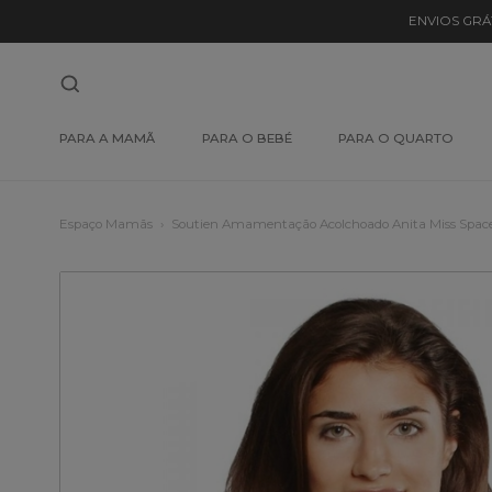
ENVIOS GRÁ
PARA A MAMÃ
PARA O BEBÉ
PARA O QUARTO
Espaço Mamãs
Soutien Amamentação Acolchoado Anita Miss Spac