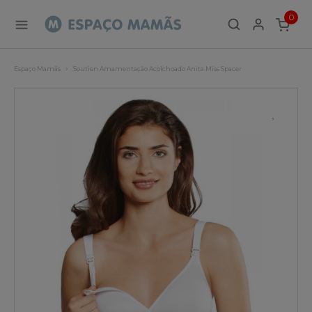
0
ITEMS
Espaço Mamãs
Soutien Amamentação Acolchoado Anita Miss Spacer