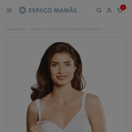
0
ITEMS
Espaço Mamãs
Soutien Amamentação Acolchoado Anita Miss Spacer