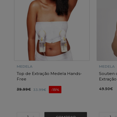
MEDELA
MEDELA
Top de Extração Medela Hands-
Soutien
Free
Extração
49.50€
39.99€
33.99€
-15%