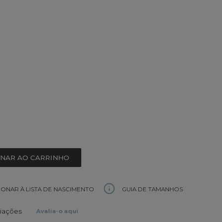
ONAR AO CARRINHO
GUIA DE TAMANHOS
IONAR À LISTA DE NASCIMENTO
liações
Avalia-o aqui