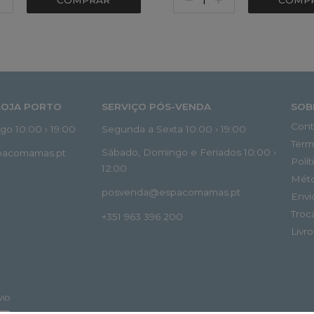
COMPRAR
COMP
LOJA PORTO
SERVIÇO PÓS-VENDA
SOB
Cont
o 10:00 › 19:00
Segunda a Sexta 10:00 › 19:00
Term
Sábado, Domingo e Feriados 10:00 ›
spacomamas.pt
Polí
12:00
Mét
posvenda@espacomamas.pt
Envi
Troc
+351 963 396 200
Livr
VIO