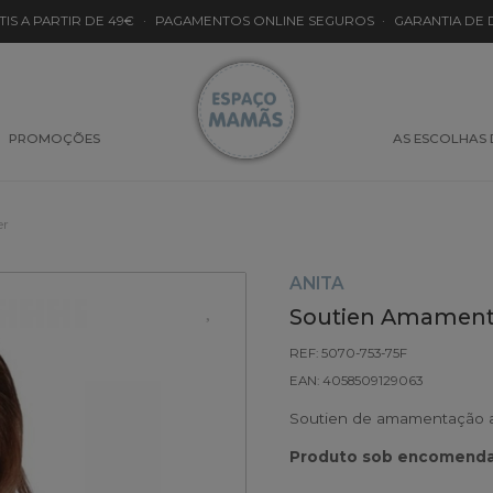
TIS A PARTIR DE 49€
·
PAGAMENTOS ONLINE SEGUROS
·
GARANTIA DE
PROMOÇÕES
AS ESCOLHAS
er
ANITA
Soutien Amamenta
REF: 5070-753-75F
EAN: 4058509129063
Soutien de amamentação ac
Produto sob encomenda