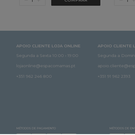
COMPRAR
APOIO CLIENTE LOJA ONLINE
APOIO CLIENTE 
Segunda a Sexta 10:00 › 19:00
Segunda a Doming
lojaonline@espacomamas.pt
apoio.cliente@e
+351 962 246 800
+351 91 962 2393
MÉTODOS DE PAGAMENTO
MÉTODOS DE EN