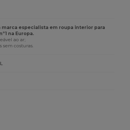
a marca especialista em roupa interior para
nº1 na Europa.
ável ao ar;
 sem costuras.
L