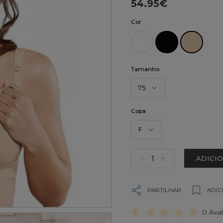
54.95€
Cor
Tamanho
75
Copa
F
ADICI
PARTILHAR
ADIC
0 Ava