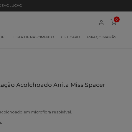
 DEVOLUÇÃO
0
 DE…
LISTA DE NASCIMENTO
GIFT CARD
ESPAÇO MAMÃS
ção Acolchoado Anita Miss Spacer
olchoado em microfibra respirável.
.