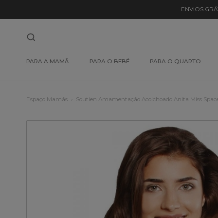
ENVIOS GRÁ
PARA A MAMÃ
PARA O BEBÉ
PARA O QUARTO
Espaço Mamãs
Soutien Amamentação Acolchoado Anita Miss Spac