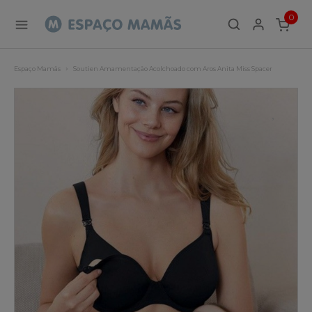
0
ITEMS
Espaço Mamãs
Soutien Amamentação Acolchoado com Aros Anita Miss Spacer