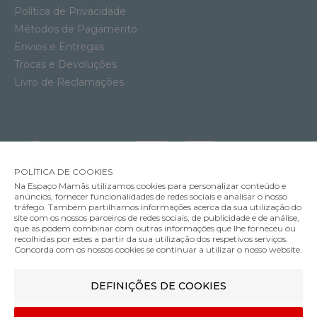
Política de Privacidade
Métodos de Pagamento
Envios e Entregas
Trocas e Devoluções
Livro de Reclamações
POLÍTICA DE COOKIES
Na Espaço Mamãs utilizamos cookies para personalizar conteúdo e
anúncios, fornecer funcionalidades de redes sociais e analisar o nosso
tráfego. Também partilhamos informações acerca da sua utilização do
Soutien Amamentação Acolchoado com Aros Anita Miss Spacer
site com os nossos parceiros de redes sociais, de publicidade e de análise,
62.95€
que as podem combinar com outras informações que lhe forneceu ou
MÉTODOS DE ENVIO
recolhidas por estes a partir da sua utilização dos respetivos serviços.
Cor
Concorda com os nossos cookies se continuar a utilizar o nosso website.
DEFINIÇÕES DE COOKIES
MÉTODOS DE PAGAMENTO
90