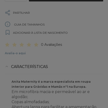
PARTILHAR
GUIA DE TAMANHOS
ADICIONAR À LISTA DE NASCIMENTO
0 Avaliações
Avalia-o aqui
CARACTERÍSTICAS
Anita Maternity é a marca especialista em roupa
interior para Grávidas e Mamãs nº1 na Europa.
Em microfibra macia e permeável ao ar e
algodão;
Copas almofadadas;
Abertura larga para facilitar a amamentação.