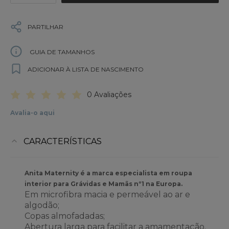
PARTILHAR
GUIA DE TAMANHOS
ADICIONAR À LISTA DE NASCIMENTO
0 Avaliações
Avalia-o aqui
CARACTERÍSTICAS
Anita Maternity é a marca especialista em roupa
interior para Grávidas e Mamãs nº1 na Europa.
Em microfibra macia e permeável ao ar e
algodão;
Copas almofadadas;
Abertura larga para facilitar a amamentação.