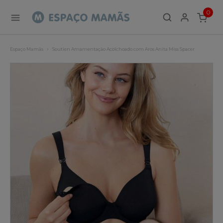
0
ITEMS
Espaço Mamãs
Soutien Amamentação Acolchoado com Aros Anita Miss Spacer