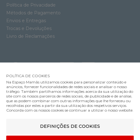
Política de Privacidade
Métodos de Pagamento
Envios e Entregas
Trocas e Devoluções
Livro de Reclamações
POLÍTICA DE COOKIES
Na Espaço Mamãs utilizamos cookies para personalizar conteúdo e
anúncios, fornecer funcionalidades de redes sociais e analisar o nosso
tráfego. Também partilhamos informações acerca da sua utilização do
Soutien Amamentação Acolchoado com Aros Anita Miss Spacer
site com os nossos parceiros de redes sociais, de publicidade e de análise,
62.95€
que as podem combinar com outras informações que lhe forneceu ou
MÉTODOS DE ENVIO
recolhidas por estes a partir da sua utilização dos respetivos serviços.
Cor
Concorda com os nossos cookies se continuar a utilizar o nosso website.
DEFINIÇÕES DE COOKIES
MÉTODOS DE PAGAMENTO
95