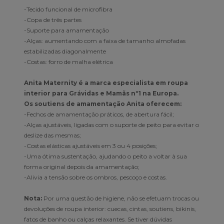
-Tecido funcional de microfibra
-Copa de três partes
-Suporte para amamentação
-Alças: aumentando com a faixa de tamanho almofadas
estabilizadas diagonalmente
-Costas: forro de malha elétrica
Anita Maternity é a marca especialista em roupa
interior para Grávidas e Mamãs nº1 na Europa.
Os soutiens de amamentação Anita oferecem:
-Fechos de amamentação práticos, de abertura fácil;
-Alças ajustáveis, ligadas com o suporte de peito para evitar o
deslize das mesmas;
-Costas elásticas ajustáveis em 3 ou 4 posições;
-Uma ótima sustentação, ajudando o peito a voltar à sua
forma original depois da amamentação;
-Alivia a tensão sobre os ombros, pescoço e costas.
Nota:
Por uma questão de higiene, não se efetuam trocas ou
devoluções de roupa interior: cuecas, cintas, soutiens, bikinis,
fatos de banho ou calças relaxantes. Se tiver dúvidas