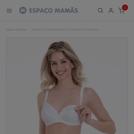
0
ITEMS
Espaço Mamãs
Soutien Amamentação com Aros Anita Miss Orely