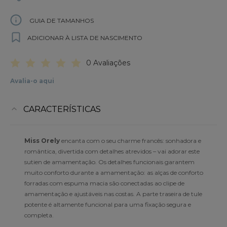
GUIA DE TAMANHOS
ADICIONAR À LISTA DE NASCIMENTO
0 Avaliações
Avalia-o aqui
CARACTERÍSTICAS
Miss Orely
encanta com o seu charme francês: sonhadora e
romântica, divertida com detalhes atrevidos – vai adorar este
sutien de amamentação. Os detalhes funcionais garantem
muito conforto durante a amamentação: as alças de conforto
forradas com espuma macia são conectadas ao clipe de
amamentação e ajustáveis nas costas. A parte traseira de tule
potente é altamente funcional para uma fixação segura e
completa.