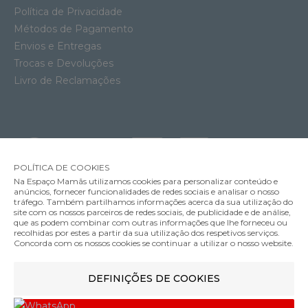
Política de Privacidade
Métodos de Pagamento
Envios e Entregas
Trocas e Devoluções
Livro de Reclamações
POLÍTICA DE COOKIES
Na Espaço Mamãs utilizamos cookies para personalizar conteúdo e
anúncios, fornecer funcionalidades de redes sociais e analisar o nosso
tráfego. Também partilhamos informações acerca da sua utilização do
Soutien Amamentação Acolchoado com Aros Anita Miss Spacer
site com os nossos parceiros de redes sociais, de publicidade e de análise,
62.95€
que as podem combinar com outras informações que lhe forneceu ou
MÉTODOS DE ENVIO
recolhidas por estes a partir da sua utilização dos respetivos serviços.
Cor
Concorda com os nossos cookies se continuar a utilizar o nosso website.
DEFINIÇÕES DE COOKIES
MÉTODOS DE PAGAMENTO
80