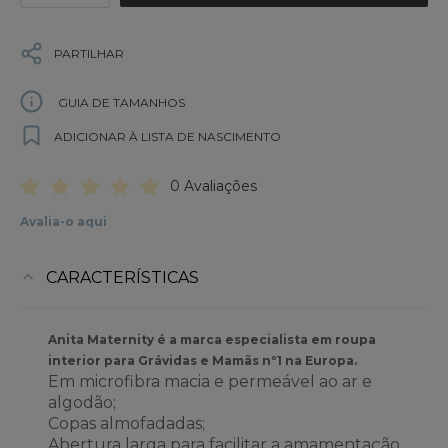
PARTILHAR
GUIA DE TAMANHOS
ADICIONAR À LISTA DE NASCIMENTO
0 Avaliações
Avalia-o aqui
CARACTERÍSTICAS
Anita Maternity é a marca especialista em roupa
interior para Grávidas e Mamãs nº1 na Europa.
Em microfibra macia e permeável ao ar e
algodão;
Copas almofadadas;
Abertura larga para facilitar a amamentação.