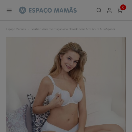
0
ITEMS
Espaço Mamãs
Soutien Amamentação Acolchoado com Aros Anita Miss Spacer