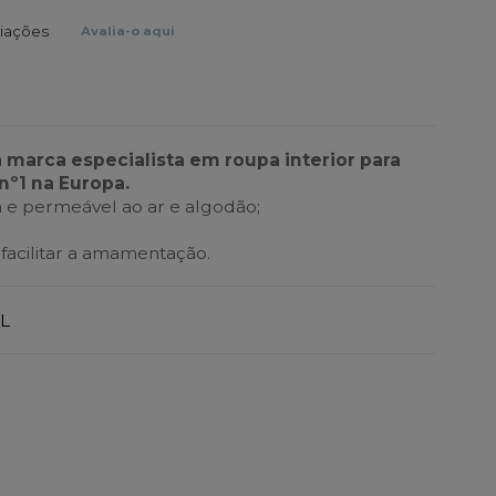
liações
Avalia-o aqui
a marca especialista em roupa interior para
nº1 na Europa.
 e permeável ao ar e algodão;
 facilitar a amamentação.
L