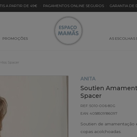
TIS A PARTIR DE 49€
·
PAGAMENTOS ONLINE SEGUROS
·
GARANTIA DE
PROMOÇÕES
AS ESCOLHAS
Miss Spacer
ANITA
Soutien Amamenta
Spacer
REF: 5010-006-80G
EAN: 4058509186097
Soutien de amamentação em 
copas acolchoadas.