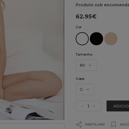
Produto sob encomenda
62.95€
Cor
Tamanho
80
Copa
G
ADICI
PARTILHAR
ADIC