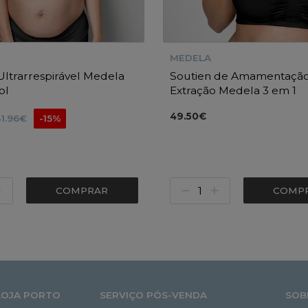
MEDELA
Ultrarrespirável Medela
Soutien de Amamentação
ol
Extração Medela 3 em 1
49.50€
31.96€
-15%
COMPRAR
COMP
LOJA PORTO
SERVIÇO PÓS-VENDA
SOB