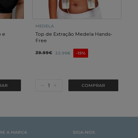
MEDELA
 e
Top de Extração Medela Hands-
Free
39.99€
33.99€
-15%
RAR
COMPRAR
RE A MARCA
SIGA-NOS