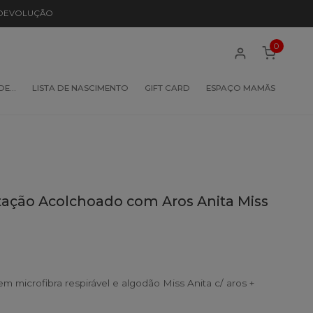
 DEVOLUÇÃO
0
 DE…
LISTA DE NASCIMENTO
GIFT CARD
ESPAÇO MAMÃS
ção Acolchoado com Aros Anita Miss
microfibra respirável e algodão Miss Anita c/ aros +