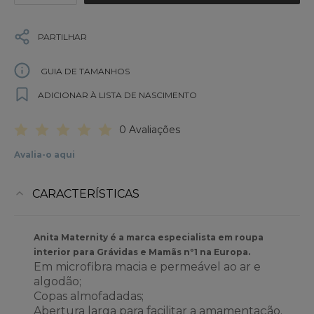
PARTILHAR
GUIA DE TAMANHOS
ADICIONAR À LISTA DE NASCIMENTO
0 Avaliações
Avalia-o aqui
CARACTERÍSTICAS
Anita Maternity é a marca especialista em roupa
interior para Grávidas e Mamãs nº1 na Europa.
Em microfibra macia e permeável ao ar e
algodão;
Copas almofadadas;
Abertura larga para facilitar a amamentação.