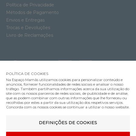
Política de Privacidade
Métodos de Pagamento
Envios e Entregas
Trocas e Devoluções
Livro de Reclamações
POLÍTICA DE COOKIES
Na Espaço Mamãs utilizamos cookies para personalizar conteúdo e
anúncios, fornecer funcionalidades de redes sociais e analisar o nosso
tráfego. Também partilhamos informações acerca da sua utilização do
Soutien Amamentação Acolchoado com Aros Anita Miss Spacer
site com os nossos parceiros de redes sociais, de publicidade e de análise,
62.95€
que as podem combinar com outras informações que lhe forneceu ou
MÉTODOS DE ENVIO
recolhidas por estes a partir da sua utilização dos respetivos serviços.
Cor
Concorda com os nossos cookies se continuar a utilizar o nosso website.
DEFINIÇÕES DE COOKIES
MÉTODOS DE PAGAMENTO
75