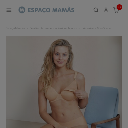
0
ITEMS
Espaço Mamãs
Soutien Amamentação Acolchoado com Aros Anita Miss Spacer