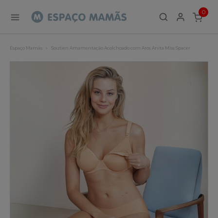
0
ITEMS
Espaço Mamãs
Soutien Amamentação Acolchoado com Aros Anita Miss Spacer