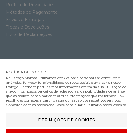
Política de Privacidade
Métodos de Pagamento
Envios e Entregas
Trocas e Devoluções
Livro de Reclamações
POLÍTICA DE COOKIES
Na Espaço Mamãs utilizamos cookies para personalizar conteúdo e
anúncios, fornecer funcionalidades de redes sociais e analisar o nosso
tráfego. Também partilhamos informações acerca da sua utilização do
Soutien Amamentação Acolchoado com Aros Anita Miss Spacer
site com os nossos parceiros de redes sociais, de publicidade e de análise,
62.95€
que as podem combinar com outras informações que lhe forneceu ou
MÉTODOS DE ENVIO
recolhidas por estes a partir da sua utilização dos respetivos serviços.
Cor
Concorda com os nossos cookies se continuar a utilizar o nosso website.
DEFINIÇÕES DE COOKIES
MÉTODOS DE PAGAMENTO
80