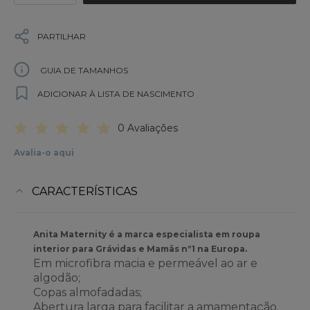
PARTILHAR
GUIA DE TAMANHOS
ADICIONAR À LISTA DE NASCIMENTO
0 Avaliações
Avalia-o aqui
CARACTERÍSTICAS
Anita Maternity é a marca especialista em roupa
interior para Grávidas e Mamãs nº1 na Europa.
Em microfibra macia e permeável ao ar e
algodão;
Copas almofadadas;
Abertura larga para facilitar a amamentação.