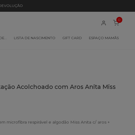
 DEVOLUÇÃO
0
 DE…
LISTA DE NASCIMENTO
GIFT CARD
ESPAÇO MAMÃS
ção Acolchoado com Aros Anita Miss
microfibra respirável e algodão Miss Anita c/ aros +