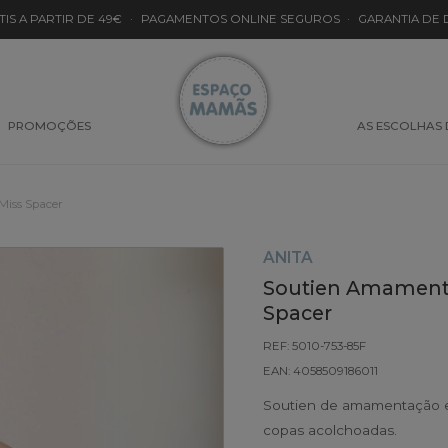
TIS A PARTIR DE 49€
·
PAGAMENTOS ONLINE SEGUROS
·
GARANTIA DE
PROMOÇÕES
AS ESCOLHAS
Miss Spacer
ANITA
Soutien Amamenta
Spacer
REF: 5010-753-85F
EAN: 4058509186011
Soutien de amamentação em 
copas acolchoadas.