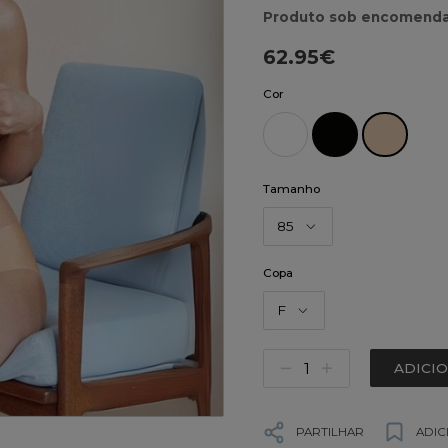
Produto sob encomenda
62.95€
Cor
Tamanho
85
Copa
F
ADICI
PARTILHAR
ADIC