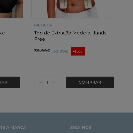
MEDELA
 e
Top de Extração Medela Hands-
Free
39.99€
33.99€
-15%
RAR
COMPRAR
RE A MARCA
SIGA-NOS