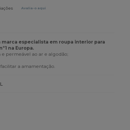
liações
Avalia-o aqui
a marca especialista em roupa interior para
nº1 na Europa.
 e permeável ao ar e algodão;
 facilitar a amamentação.
L