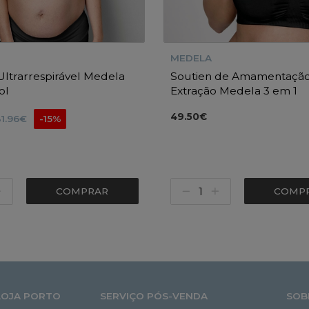
MEDELA
Ultrarrespirável Medela
Soutien de Amamentação
ol
Extração Medela 3 em 1
49.50€
31.96€
-15%
COMPRAR
COMP
LOJA PORTO
SERVIÇO PÓS-VENDA
SOB