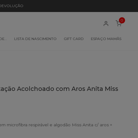
 DEVOLUÇÃO
0
 DE…
LISTA DE NASCIMENTO
GIFT CARD
ESPAÇO MAMÃS
ção Acolchoado com Aros Anita Miss
microfibra respirável e algodão Miss Anita c/ aros +