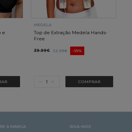
MEDELA
 e
Top de Extração Medela Hands-
Free
39.99€
33.99€
-15%
RAR
COMPRAR
RE A MARCA
SIGA-NOS