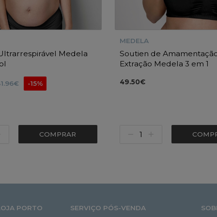
MEDELA
Ultrarrespirável Medela
Soutien de Amamentação
ol
Extração Medela 3 em 1
49.50€
31.96€
-15%
COMPRAR
COMP
LOJA PORTO
SERVIÇO PÓS-VENDA
SOB