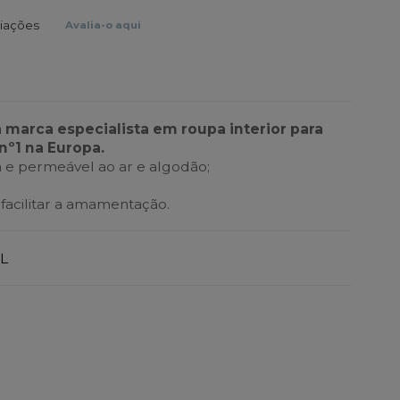
liações
Avalia-o aqui
a marca especialista em roupa interior para
nº1 na Europa.
 e permeável ao ar e algodão;
 facilitar a amamentação.
L