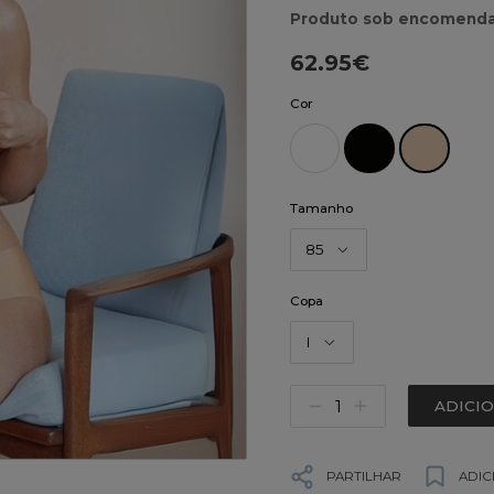
Produto sob encomenda
62.95€
Cor
Tamanho
85
Copa
I
ADICI
PARTILHAR
ADIC