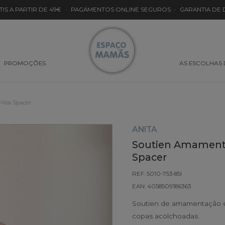
TIS A PARTIR DE 49€
·
PAGAMENTOS ONLINE SEGUROS
·
GARANTIA DE
PROMOÇÕES
AS ESCOLHAS
Miss Spacer
ANITA
Soutien Amamenta
Spacer
REF: 5010-753-85I
EAN: 4058509186363
Soutien de amamentação em 
copas acolchoadas.