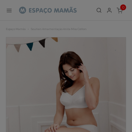
0
ITEMS
Espaço Mamãs
Soutien Amamentação Anita Miss Cotton