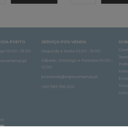
LOJA PORTO
SERVIÇO PÓS-VENDA
SOB
Cont
o 10:00 › 19:00
Segunda a Sexta 10:00 › 19:00
Term
Sábado, Domingo e Feriados 10:00 ›
spacomamas.pt
Polí
12:00
Mét
posvenda@espacomamas.pt
Envi
Troc
+351 963 396 200
Livr
VIO