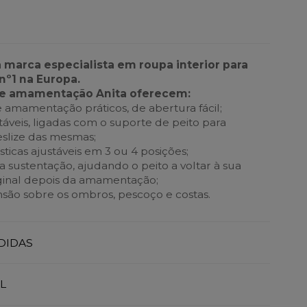
a marca especialista em roupa interior para
nº1 na Europa.
de amamentação Anita oferecem:
 amamentação práticos, de abertura fácil;
táveis, ligadas com o suporte de peito para
eslize das mesmas;
sticas ajustáveis em 3 ou 4 posições;
 sustentação, ajudando o peito a voltar à sua
ginal depois da amamentação;
ensão sobre os ombros, pescoço e costas.
DIDAS
L