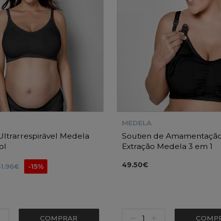
MEDELA
Ultrarrespirável Medela
Soutien de Amamentação
ol
Extração Medela 3 em 1
49.50€
31.96€
-15%
COMPRAR
COMP