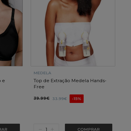
MEDELA
 e
Top de Extração Medela Hands-
Free
39.99€
33.99€
-15%
RAR
COMPRAR