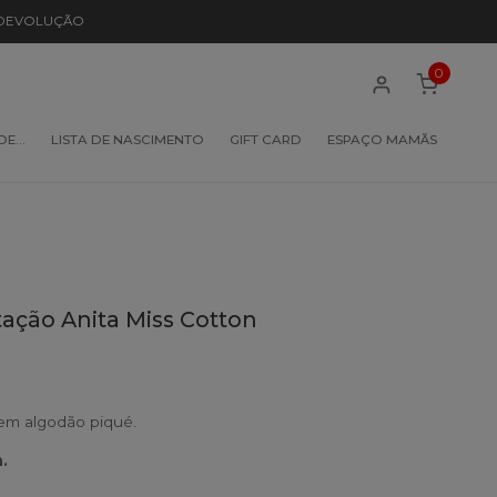
 DEVOLUÇÃO
0
 DE…
LISTA DE NASCIMENTO
GIFT CARD
ESPAÇO MAMÃS
ção Anita Miss Cotton
m algodão piqué.
.