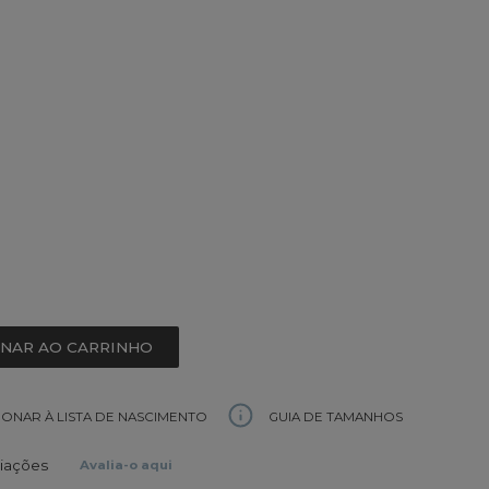
ONAR AO CARRINHO
GUIA DE TAMANHOS
IONAR À LISTA DE NASCIMENTO
liações
Avalia-o aqui