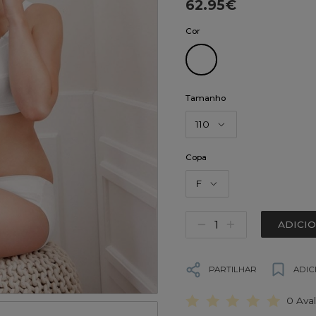
62.95€
Cor
Tamanho
110
Copa
F
ADICI
PARTILHAR
ADIC
0 Ava