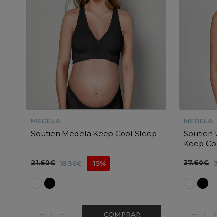
MEDELA
MEDELA
Soutien Medela Keep Cool Sleep
Soutien 
Keep Co
21.60€
37.60€
18.36€
-15%
COMPRAR