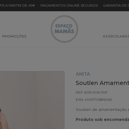
TIS A PARTIR DE 49€
·
PAGAMENTOS ONLINE SEGUROS
·
GARANTIA DE
PROMOÇÕES
AS ESCOLHAS
ANITA
Soutien Amamenta
REF: 5051-006-110F
EAN: 4009706816065
Soutien de amamentação e
Produto sob encomenda