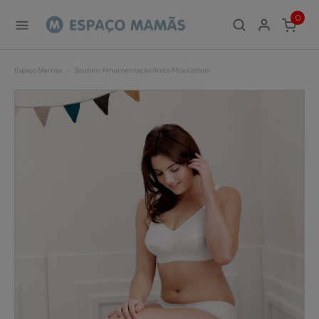
0
ITEMS
Espaço Mamãs
Soutien Amamentação Anita Miss Cotton