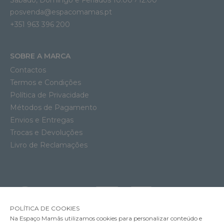
posvenda@espacomamas.pt
+351 963 396 200
SOBRE A MARCA
Contactos
Termos e Condições
Política de Privacidade
Métodos de Pagamento
Envios e Entregas
Trocas e Devoluções
Livro de Reclamações
POLÍTICA DE COOKIES
Na Espaço Mamãs utilizamos cookies para personalizar conteúdo e