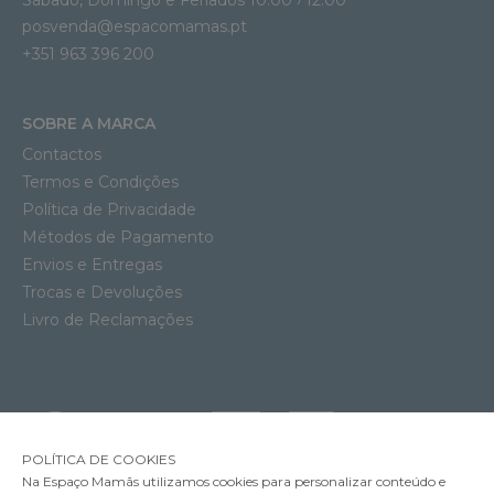
posvenda@espacomamas.pt
+351 963 396 200
SOBRE A MARCA
Contactos
Termos e Condições
Política de Privacidade
Métodos de Pagamento
Envios e Entregas
Trocas e Devoluções
Livro de Reclamações
POLÍTICA DE COOKIES
Na Espaço Mamãs utilizamos cookies para personalizar conteúdo e