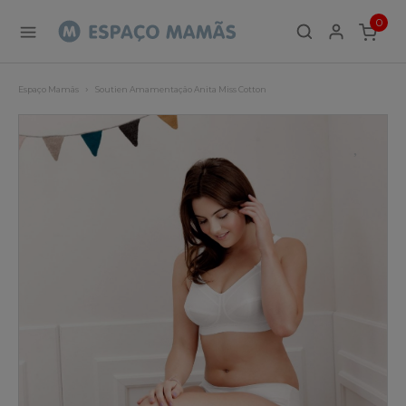
0
ITEMS
Espaço Mamãs
Soutien Amamentação Anita Miss Cotton