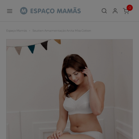
0
ITEMS
Espaço Mamãs
Soutien Amamentação Anita Miss Cotton