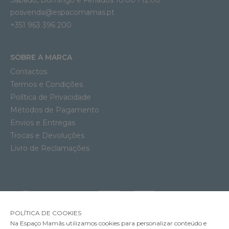
posvenda@espacomamas.pt
+351 963 396 200
SOBRE A MARCA
Contactos
Termos e Condições
Política de Privacidade
Métodos de Pagamento
Envios e Entregas
Trocas e Devoluções
Livro de Reclamações
POLÍTICA DE COOKIES
Na Espaço Mamãs utilizamos cookies para personalizar conteúdo e