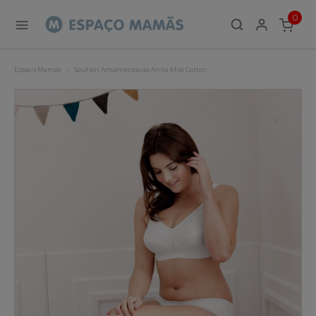
0
ITEMS
Espaço Mamãs
Soutien Amamentação Anita Miss Cotton