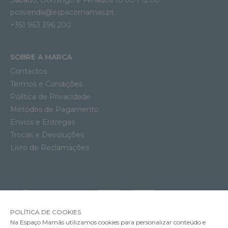
posvenda@espacomamas.pt
+351 963 396 200
SOBRE A MARCA
Contactos
Termos e Condições
Política de Privacidade
Métodos de Pagamento
Envios e Entregas
Trocas e Devoluções
Livro de Reclamações
POLÍTICA DE COOKIES
Na Espaço Mamãs utilizamos cookies para personalizar conteúdo e