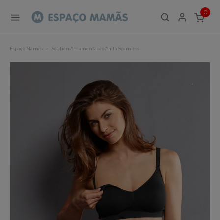
0
ITEMS
Espaço Mamãs
Soutien Amamentação Anita Seamless