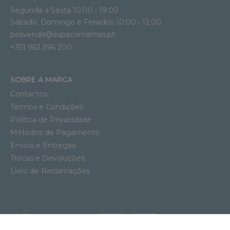
Segunda a Sexta 10:00 › 19:00
Sábado, Domingo e Feriados 10:00 › 12:00
posvenda@espacomamas.pt
+351 963 396 200
SOBRE A MARCA
Contactos
Termos e Condições
Política de Privacidade
Métodos de Pagamento
Envios e Entregas
Trocas e Devoluções
Livro de Reclamações