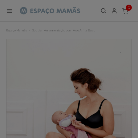
0
ITEMS
Espaço Mamãs
Soutien Amamentação com Aros Anita Basic