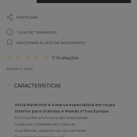
PARTILHAR
GUIA DE TAMANHOS
ADICIONAR À LISTA DE NASCIMENTO
0 Avaliações
Avalia-o aqui
CARACTERÍSTICAS
Anita Maternity é a marca especialista em roupa
interior para Grávidas e Mamãs nº1 na Europa.
Em microfibra funcional sem elasticidade;
Copas pré-moldadas sem costuras;
Aros flexíveis, adaptam-se naturalmente;
Suporte do peito "clean-cut".