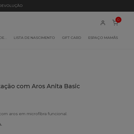
 DEVOLUÇÃO
0
 DE…
LISTA DE NASCIMENTO
GIFT CARD
ESPAÇO MAMÃS
ção com Aros Anita Basic
m aros em microfibra funcional.
.