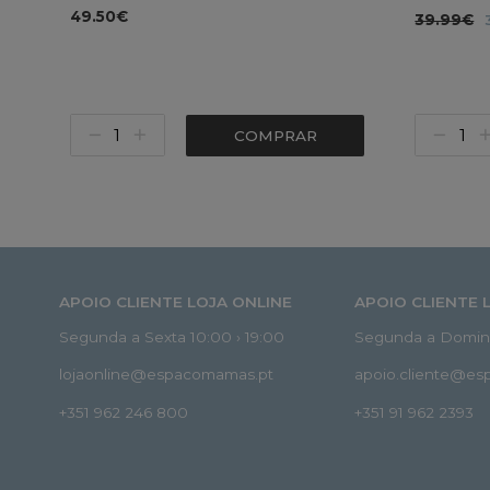
49.50€
39.99€
COMPRAR
APOIO CLIENTE LOJA ONLINE
APOIO CLIENTE 
Segunda a Sexta 10:00 › 19:00
Segunda a Doming
lojaonline@espacomamas.pt
apoio.cliente@e
+351 962 246 800
+351 91 962 2393