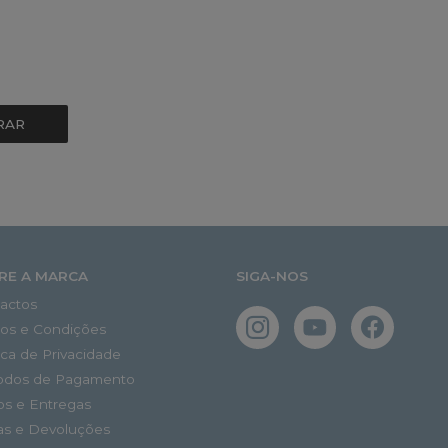
RAR
RE A MARCA
SIGA-NOS
actos
os e Condições
tica de Privacidade
odos de Pagamento
os e Entregas
as e Devoluções