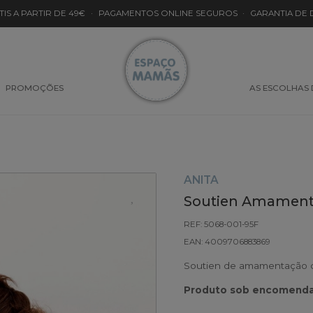
TIS A PARTIR DE 49€
·
PAGAMENTOS ONLINE SEGUROS
·
GARANTIA DE
PROMOÇÕES
AS ESCOLHAS
ANITA
Soutien Amamenta
REF: 5068-001-95F
EAN: 4009706883869
Soutien de amamentação co
Produto sob encomenda