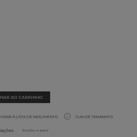
ONAR AO CARRINHO
GUIA DE TAMANHOS
IONAR À LISTA DE NASCIMENTO
liações
Avalia-o aqui