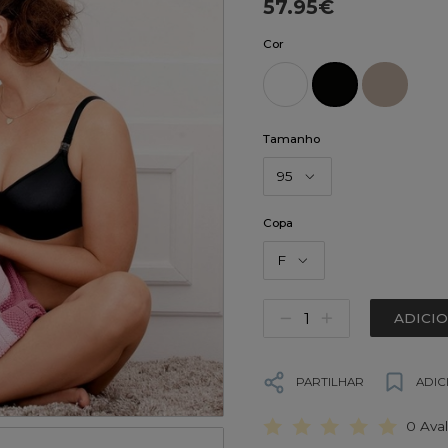
57.95€
Cor
Tamanho
95
Copa
F
ADICI
PARTILHAR
ADIC
0 Ava