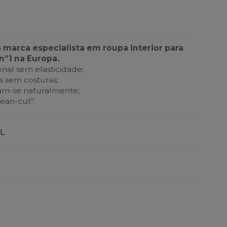
a marca especialista em roupa interior para
nº1 na Europa.
nal sem elasticidade;
 sem costuras;
tam-se naturalmente;
ean-cut".
L