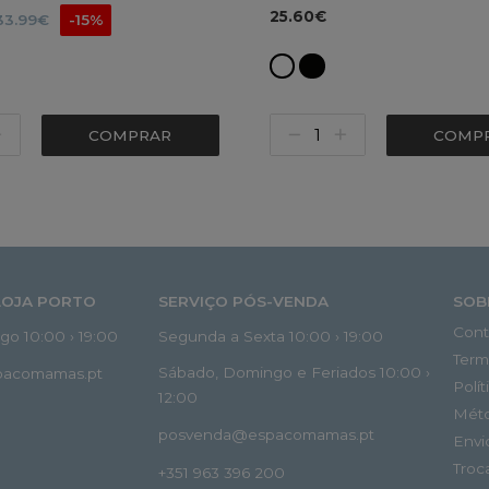
25.60€
33.99€
-15%
COMPRAR
COMP
LOJA PORTO
SERVIÇO PÓS-VENDA
SOB
Cont
o 10:00 › 19:00
Segunda a Sexta 10:00 › 19:00
Term
Sábado, Domingo e Feriados 10:00 ›
spacomamas.pt
Polí
12:00
Mét
posvenda@espacomamas.pt
Envi
Troc
+351 963 396 200