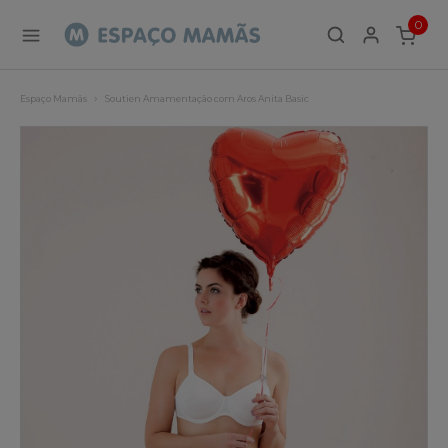
0
ITEMS
Espaço Mamãs
Soutien Amamentação com Aros Anita Basic