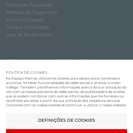
Política de Privacidade
Métodos de Pagamento
Envios e Entregas
Trocas e Devoluções
Livro de Reclamações
POLÍTICA DE COOKIES
Na Espaço Mamãs utilizamos cookies para personalizar conteúdo e
anúncios, fornecer funcionalidades de redes sociais e analisar o nosso
tráfego. Também partilhamos informações acerca da sua utilização do
Soutien Amamentação com Aros Anita Basic
site com os nossos parceiros de redes sociais, de publicidade e de análise,
57.95€
que as podem combinar com outras informações que lhe forneceu ou
MÉTODOS DE ENVIO
recolhidas por estes a partir da sua utilização dos respetivos serviços.
Cor
Concorda com os nossos cookies se continuar a utilizar o nosso website.
DEFINIÇÕES DE COOKIES
MÉTODOS DE PAGAMENTO
80