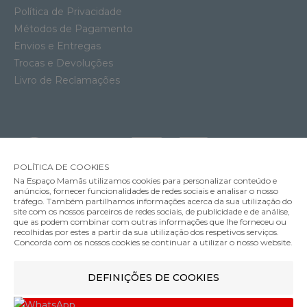
Política de Privacidade
Métodos de Pagamento
Envios e Entregas
Trocas e Devoluções
Livro de Reclamações
POLÍTICA DE COOKIES
Na Espaço Mamãs utilizamos cookies para personalizar conteúdo e
anúncios, fornecer funcionalidades de redes sociais e analisar o nosso
tráfego. Também partilhamos informações acerca da sua utilização do
Soutien Amamentação com Aros Anita Basic
site com os nossos parceiros de redes sociais, de publicidade e de análise,
57.95€
que as podem combinar com outras informações que lhe forneceu ou
MÉTODOS DE ENVIO
recolhidas por estes a partir da sua utilização dos respetivos serviços.
Cor
Concorda com os nossos cookies se continuar a utilizar o nosso website.
DEFINIÇÕES DE COOKIES
MÉTODOS DE PAGAMENTO
100