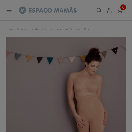
0
ITEMS
Espaço Mamãs
Soutien Amamentação com Aros Anita Basic