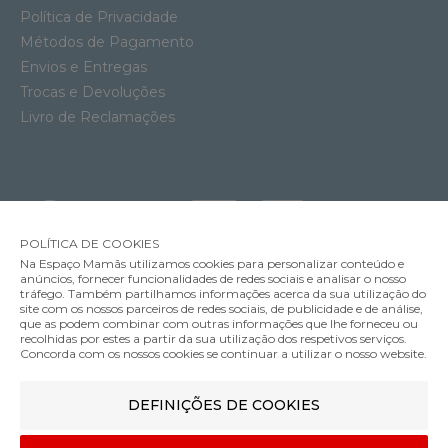
Política de Privacidade
Métodos de Pagamento
Envios e Entregas
Trocas e Devoluções
Livro de Reclamações
POLÍTICA DE COOKIES
Na Espaço Mamãs utilizamos cookies para personalizar conteúdo e
anúncios, fornecer funcionalidades de redes sociais e analisar o nosso
tráfego. Também partilhamos informações acerca da sua utilização do
Soutien Amamentação com Aros Anita Basic
site com os nossos parceiros de redes sociais, de publicidade e de análise,
57.95€
que as podem combinar com outras informações que lhe forneceu ou
MÉTODOS DE ENVIO
recolhidas por estes a partir da sua utilização dos respetivos serviços.
Cor
Concorda com os nossos cookies se continuar a utilizar o nosso website.
DEFINIÇÕES DE COOKIES
MÉTODOS DE PAGAMENTO
80