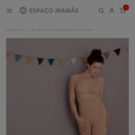
0
ITEMS
Espaço Mamãs
Soutien Amamentação com Aros Anita Basic