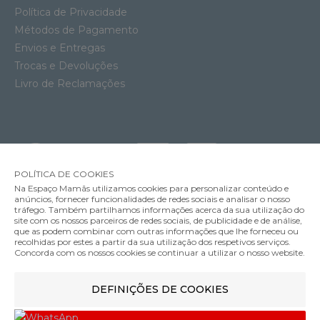
Política de Privacidade
Métodos de Pagamento
Envios e Entregas
Trocas e Devoluções
Livro de Reclamações
POLÍTICA DE COOKIES
Na Espaço Mamãs utilizamos cookies para personalizar conteúdo e
anúncios, fornecer funcionalidades de redes sociais e analisar o nosso
tráfego. Também partilhamos informações acerca da sua utilização do
Soutien Amamentação com Aros Anita Basic
site com os nossos parceiros de redes sociais, de publicidade e de análise,
57.95€
que as podem combinar com outras informações que lhe forneceu ou
MÉTODOS DE ENVIO
recolhidas por estes a partir da sua utilização dos respetivos serviços.
Cor
Concorda com os nossos cookies se continuar a utilizar o nosso website.
DEFINIÇÕES DE COOKIES
MÉTODOS DE PAGAMENTO
85