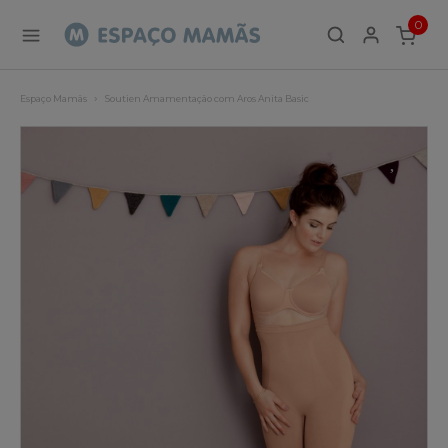
0
ITEMS
Espaço Mamãs
Soutien Amamentação com Aros Anita Basic