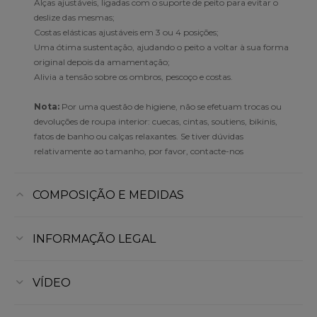
Alças ajustáveis, ligadas com o suporte de peito para evitar o
deslize das mesmas;
Costas elásticas ajustáveis em 3 ou 4 posições;
Uma ótima sustentação, ajudando o peito a voltar à sua forma
original depois da amamentação;
Alivia a tensão sobre os ombros, pescoço e costas.
Nota:
Por uma questão de higiene, não se efetuam trocas ou
devoluções de roupa interior: cuecas, cintas, soutiens, bikinis,
fatos de banho ou calças relaxantes. Se tiver dúvidas
relativamente ao tamanho, por favor, contacte-nos
COMPOSIÇÃO E MEDIDAS
INFORMAÇÃO LEGAL
VÍDEO