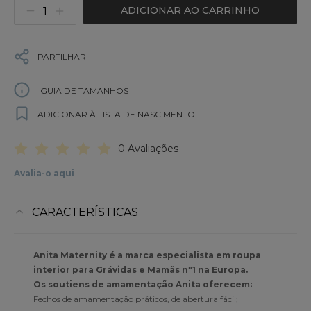
ADICIONAR AO CARRINHO
PARTILHAR
GUIA DE TAMANHOS
ADICIONAR À LISTA DE NASCIMENTO
0 Avaliações
Avalia-o aqui
CARACTERÍSTICAS
Anita Maternity é a marca especialista em roupa
interior para Grávidas e Mamãs nº1 na Europa.
Os soutiens de amamentação Anita oferecem:
Fechos de amamentação práticos, de abertura fácil;