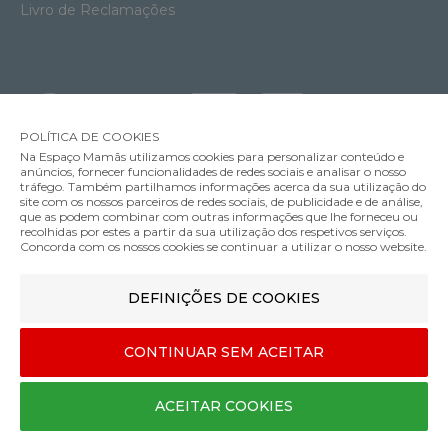
Livro de Reclamações
POLÍTICA DE COOKIES
Na Espaço Mamãs utilizamos cookies para personalizar conteúdo e
anúncios, fornecer funcionalidades de redes sociais e analisar o nosso
tráfego. Também partilhamos informações acerca da sua utilização do
Soutien Amamentação com Aros Anita Fleur
site com os nossos parceiros de redes sociais, de publicidade e de análise,
59.95€
que as podem combinar com outras informações que lhe forneceu ou
MÉTODOS DE ENVIO
recolhidas por estes a partir da sua utilização dos respetivos serviços.
Cor
Concorda com os nossos cookies se continuar a utilizar o nosso website.
DEFINIÇÕES DE COOKIES
MÉTODOS DE PAGAMENTO
70
CONTINUAR SEM ACEITAR
D
Designed & developed by
Bsolus
ACEITAR COOKIES
©Espaço mamãs. Todos os direitos reservados
COMPRAR