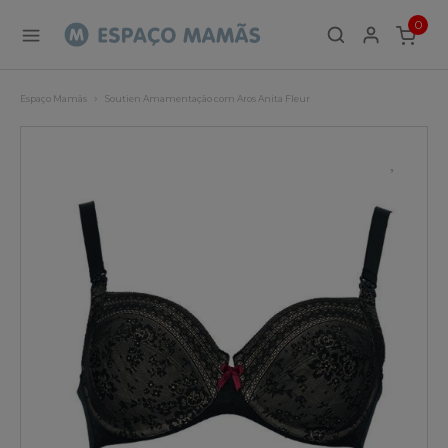
0
ITEMS
Espaço Mamãs
Soutien Amamentação com Aros Anita Fleur