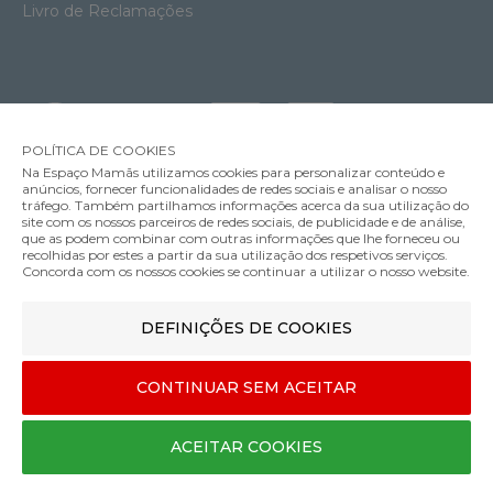
Livro de Reclamações
POLÍTICA DE COOKIES
Na Espaço Mamãs utilizamos cookies para personalizar conteúdo e
anúncios, fornecer funcionalidades de redes sociais e analisar o nosso
tráfego. Também partilhamos informações acerca da sua utilização do
Soutien Amamentação com Aros Anita Fleur
site com os nossos parceiros de redes sociais, de publicidade e de análise,
59.95€
que as podem combinar com outras informações que lhe forneceu ou
MÉTODOS DE ENVIO
recolhidas por estes a partir da sua utilização dos respetivos serviços.
Cor
Concorda com os nossos cookies se continuar a utilizar o nosso website.
DEFINIÇÕES DE COOKIES
MÉTODOS DE PAGAMENTO
75
CONTINUAR SEM ACEITAR
F
Designed & developed by
Bsolus
ACEITAR COOKIES
©Espaço mamãs. Todos os direitos reservados
COMPRAR