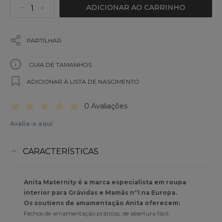
ADICIONAR AO CARRINHO
PARTILHAR
GUIA DE TAMANHOS
ADICIONAR À LISTA DE NASCIMENTO
0 Avaliações
Avalia-o aqui
CARACTERÍSTICAS
Anita Maternity é a marca especialista em roupa
interior para Grávidas e Mamãs nº1 na Europa.
Os soutiens de amamentação Anita oferecem:
Fechos de amamentação práticos, de abertura fácil;