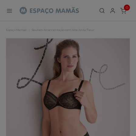
0
ITEMS
Espaço Mamãs
Soutien Amamentação com Aros Anita Fleur