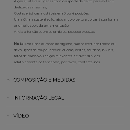
Alças ajustáveis, ligadas com o suporte de peito para evitar o
deslize das mesmas;
Costas elásticas ajustáveis em 3 ou 4 posições;
Uma ótima sustentação, ajudando o peito a voltar à sua forma
original depois da amamentação;
Alivia a tensão sobre os ombros, pescoço e costas.
Nota:
Por uma questão de higiene, não se efetuam trocas ou
devoluções de roupa interior: cuecas, cintas, soutiens, bikinis,
fatos de banho ou calças relaxantes. Se tiver dúvidas
relativamente ao tamanho, por favor, contacte-nos
COMPOSIÇÃO E MEDIDAS
INFORMAÇÃO LEGAL
VÍDEO