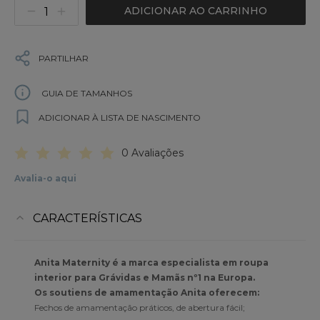
ADICIONAR AO CARRINHO
PARTILHAR
GUIA DE TAMANHOS
ADICIONAR À LISTA DE NASCIMENTO
0 Avaliações
Avalia-o aqui
CARACTERÍSTICAS
Anita Maternity é a marca especialista em roupa
interior para Grávidas e Mamãs nº1 na Europa.
Os soutiens de amamentação Anita oferecem:
Fechos de amamentação práticos, de abertura fácil;