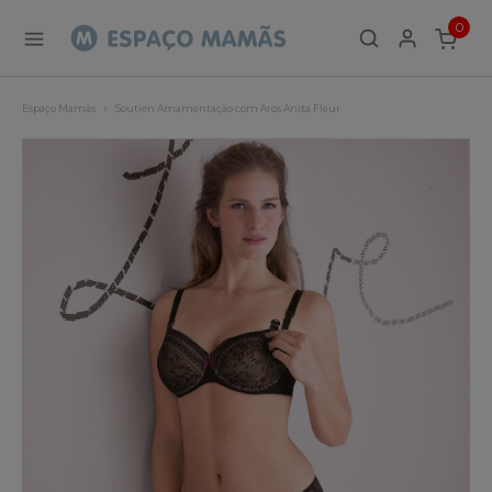
0
ITEMS
Espaço Mamãs
Soutien Amamentação com Aros Anita Fleur