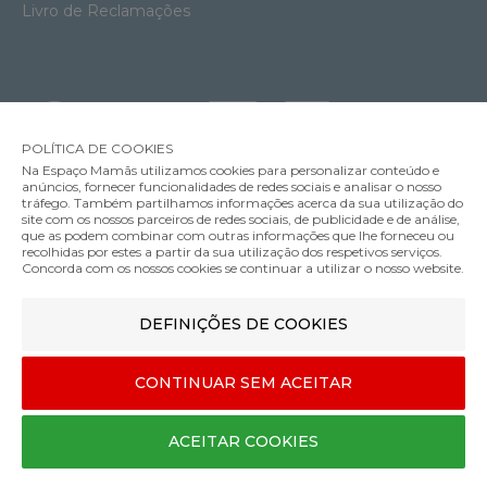
Livro de Reclamações
POLÍTICA DE COOKIES
Na Espaço Mamãs utilizamos cookies para personalizar conteúdo e
anúncios, fornecer funcionalidades de redes sociais e analisar o nosso
tráfego. Também partilhamos informações acerca da sua utilização do
Soutien Amamentação com Aros Anita Fleur
site com os nossos parceiros de redes sociais, de publicidade e de análise,
59.95€
que as podem combinar com outras informações que lhe forneceu ou
MÉTODOS DE ENVIO
recolhidas por estes a partir da sua utilização dos respetivos serviços.
Cor
Concorda com os nossos cookies se continuar a utilizar o nosso website.
DEFINIÇÕES DE COOKIES
MÉTODOS DE PAGAMENTO
80
CONTINUAR SEM ACEITAR
C
Designed & developed by
Bsolus
ACEITAR COOKIES
©Espaço mamãs. Todos os direitos reservados
COMPRAR