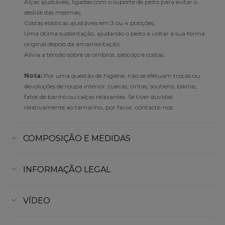
Alças ajustáveis, ligadas com o suporte de peito para evitar o
deslize das mesmas;
Costas elásticas ajustáveis em 3 ou 4 posições;
Uma ótima sustentação, ajudando o peito a voltar à sua forma
original depois da amamentação;
Alivia a tensão sobre os ombros, pescoço e costas.
Nota:
Por uma questão de higiene, não se efetuam trocas ou
devoluções de roupa interior: cuecas, cintas, soutiens, bikinis,
fatos de banho ou calças relaxantes. Se tiver dúvidas
relativamente ao tamanho, por favor, contacte-nos
COMPOSIÇÃO E MEDIDAS
INFORMAÇÃO LEGAL
VÍDEO