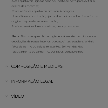
Alças ajustáveis, ligadas com o suporte de peito para evitar o
deslize das mesmas;
Costas elásticas ajustáveis em 3 ou 4 posições;
Uma ótima sustentação, ajudando o peito a voltar à sua forma
original depois da amamentação;
Alivia a tensão sobre os ombros, pescoço e costas.
Nota:
Por uma questão de higiene, não se efetuam trocas ou
devoluções de roupa interior: cuecas, cintas, soutiens, bikinis,
fatos de banho ou calças relaxantes. Se tiver dúvidas
relativamente ao tamanho, por favor, contacte-nos
COMPOSIÇÃO E MEDIDAS
INFORMAÇÃO LEGAL
VÍDEO