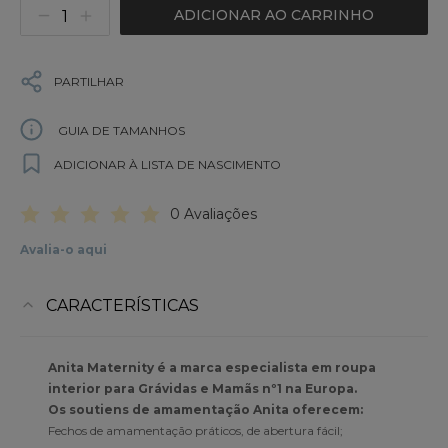
ADICIONAR AO CARRINHO
PARTILHAR
GUIA DE TAMANHOS
ADICIONAR À LISTA DE NASCIMENTO
0 Avaliações
Avalia-o aqui
CARACTERÍSTICAS
Anita Maternity é a marca especialista em roupa
interior para Grávidas e Mamãs nº1 na Europa.
Os soutiens de amamentação Anita oferecem:
Fechos de amamentação práticos, de abertura fácil;