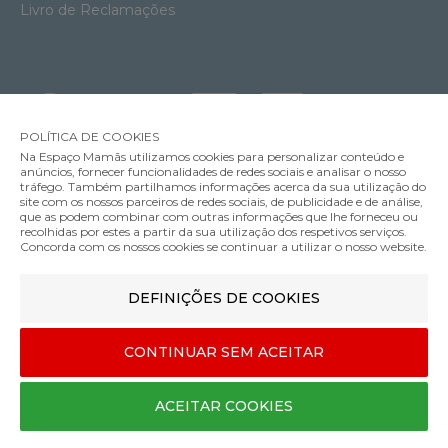
Livro de Reclamações
POLÍTICA DE COOKIES
Na Espaço Mamãs utilizamos cookies para personalizar conteúdo e
anúncios, fornecer funcionalidades de redes sociais e analisar o nosso
tráfego. Também partilhamos informações acerca da sua utilização do
Soutien Amamentação com Aros Anita Fleur
site com os nossos parceiros de redes sociais, de publicidade e de análise,
59.95€
que as podem combinar com outras informações que lhe forneceu ou
MÉTODOS DE ENVIO
recolhidas por estes a partir da sua utilização dos respetivos serviços.
Cor
Concorda com os nossos cookies se continuar a utilizar o nosso website.
DEFINIÇÕES DE COOKIES
MÉTODOS DE PAGAMENTO
95
CONTINUAR SEM ACEITAR
E
Designed & developed by
Bsolus
ACEITAR COOKIES
©Espaço mamãs. Todos os direitos reservados
COMPRAR