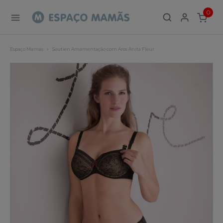
0
ITEMS
Espaço Mamãs
Soutien Amamentação com Aros Anita Fleur