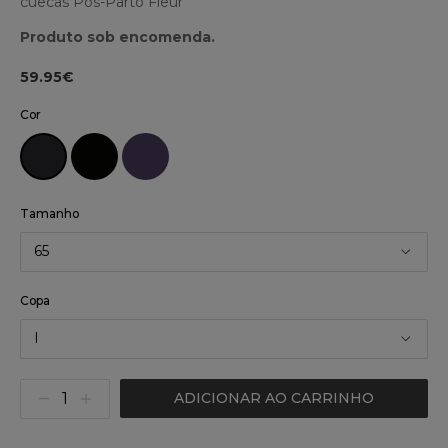
cuecas Pós-Parto Fleur
Produto sob encomenda.
59.95€
Cor
Tamanho
65
Copa
I
ADICIONAR AO CARRINHO