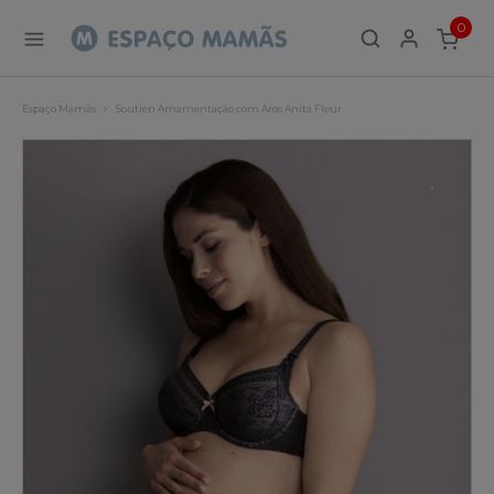
0
ITEMS
Espaço Mamãs
Soutien Amamentação com Aros Anita Fleur