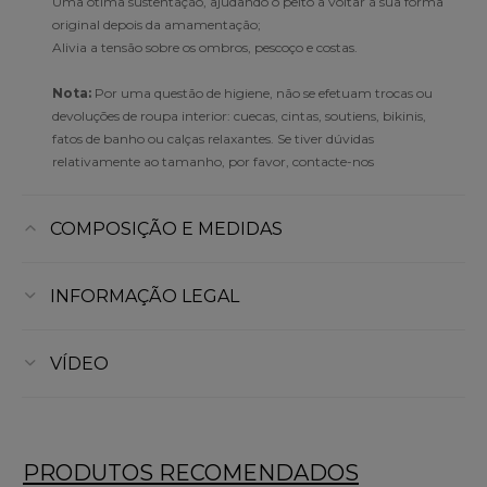
Uma ótima sustentação, ajudando o peito a voltar à sua forma
original depois da amamentação;
Alivia a tensão sobre os ombros, pescoço e costas.
Nota:
Por uma questão de higiene, não se efetuam trocas ou
devoluções de roupa interior: cuecas, cintas, soutiens, bikinis,
fatos de banho ou calças relaxantes. Se tiver dúvidas
relativamente ao tamanho, por favor, contacte-nos
COMPOSIÇÃO E MEDIDAS
INFORMAÇÃO LEGAL
VÍDEO
PRODUTOS RECOMENDADOS