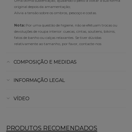
Uma ótima sustentação, ajudando o peito a voltar à sua forma
original depois da amamentação;
Alivia a tensão sobre os ombros, pescoço e costas.
Nota:
Por uma questão de higiene, não se efetuam trocas ou
devoluções de roupa interior: cuecas, cintas, soutiens, bikinis,
fatos de banho ou calças relaxantes. Se tiver dúvidas
relativamente ao tamanho, por favor, contacte-nos
COMPOSIÇÃO E MEDIDAS
INFORMAÇÃO LEGAL
VÍDEO
PRODUTOS RECOMENDADOS