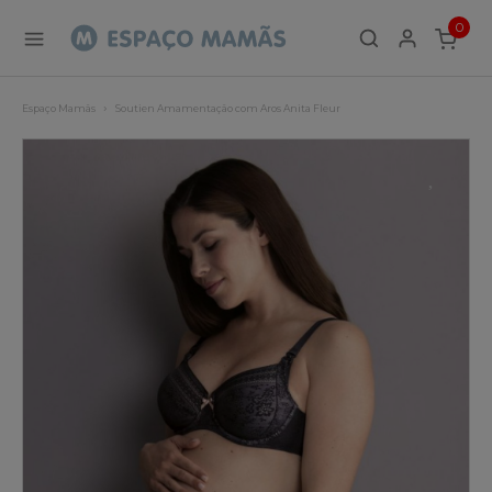
0
ITEMS
Espaço Mamãs
Soutien Amamentação com Aros Anita Fleur