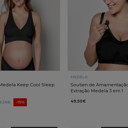
MEDELA
 Medela Keep Cool Sleep
Soutien de Amamentação
Extração Medela 3 em 1
49.50€
8.36€
-15%