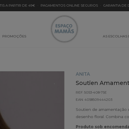
TIS A PARTIR DE 49€
·
PAGAMENTOS ONLINE SEGUROS
·
GARANTIA DE
PROMOÇÕES
AS ESCOLHAS
ANITA
Soutien Amamenta
REF: 5053-408-75E
EAN: 4058509444203
Soutien de amamentação d
desenho floral. Combina c
Produto sob encomenda