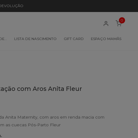
 DEVOLUÇÃO
0
 DE…
LISTA DE NASCIMENTO
GIFT CARD
ESPAÇO MAMÃS
ção com Aros Anita Fleur
a Anita Maternity, com aros em renda macia com
om as cuecas Pós-Parto Fleur
.