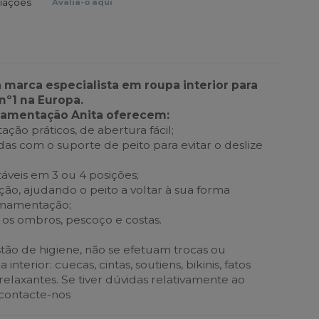
liações
Avalia-o aqui
a marca especialista em roupa interior para
nº1 na Europa.
mamentação Anita oferecem:
ão práticos, de abertura fácil;
gadas com o suporte de peito para evitar o deslize
táveis em 3 ou 4 posições;
ão, ajudando o peito a voltar à sua forma
 amamentação;
e os ombros, pescoço e costas.
ão de higiene, não se efetuam trocas ou
nterior: cuecas, cintas, soutiens, bikinis, fatos
elaxantes. Se tiver dúvidas relativamente ao
 contacte-nos