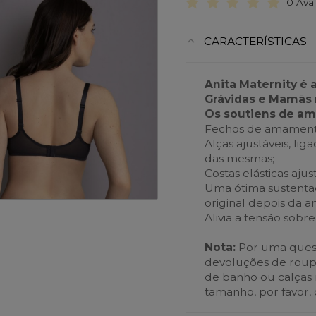
0 Ava
CARACTERÍSTICAS
Anita Maternity é 
Grávidas e Mamãs 
Os soutiens de a
Fechos de amamentaç
Alças ajustáveis, li
das mesmas;
Costas elásticas ajus
Uma ótima sustentaç
original depois da
Alivia a tensão sobr
Nota:
Por uma quest
devoluções de roupa i
de banho ou calças r
tamanho, por favor,