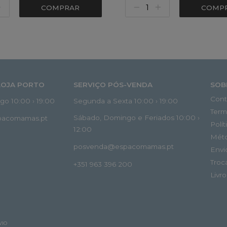
COMPRAR
COMP
LOJA PORTO
SERVIÇO PÓS-VENDA
SOB
Cont
o 10:00 › 19:00
Segunda a Sexta 10:00 › 19:00
Term
Sábado, Domingo e Feriados 10:00 ›
spacomamas.pt
Polí
12:00
Mét
posvenda@espacomamas.pt
Envi
Troc
+351 963 396 200
Livr
VIO