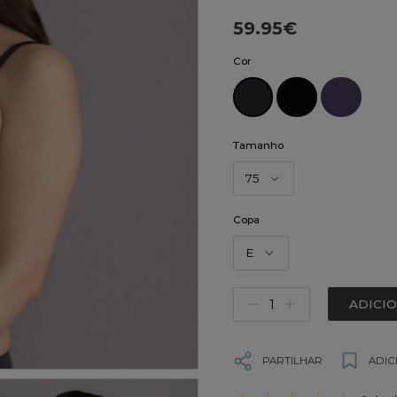
59.95€
Cor
Tamanho
75
Copa
E
ADICI
PARTILHAR
ADIC