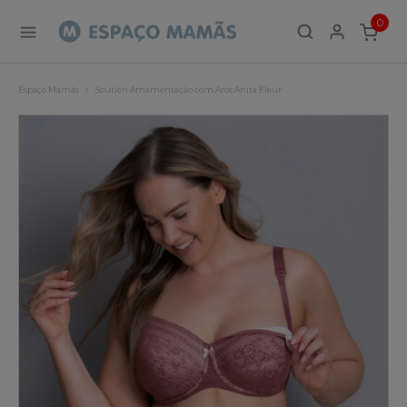
0
ITEMS
Espaço Mamãs
Soutien Amamentação com Aros Anita Fleur