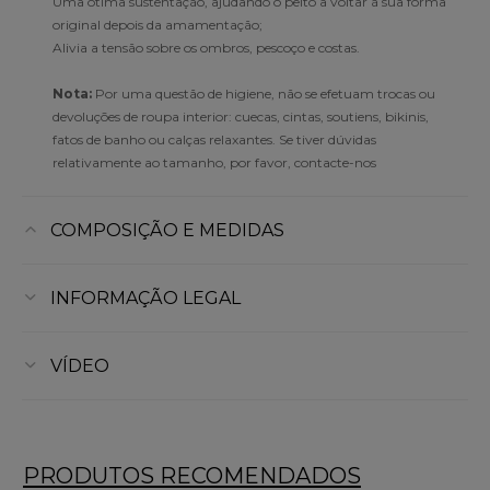
Uma ótima sustentação, ajudando o peito a voltar à sua forma
original depois da amamentação;
Alivia a tensão sobre os ombros, pescoço e costas.
Nota:
Por uma questão de higiene, não se efetuam trocas ou
devoluções de roupa interior: cuecas, cintas, soutiens, bikinis,
fatos de banho ou calças relaxantes. Se tiver dúvidas
relativamente ao tamanho, por favor, contacte-nos
COMPOSIÇÃO E MEDIDAS
INFORMAÇÃO LEGAL
VÍDEO
PRODUTOS RECOMENDADOS