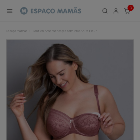
0
ITEMS
Espaço Mamãs
Soutien Amamentação com Aros Anita Fleur