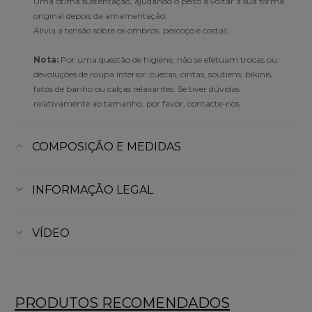
Uma ótima sustentação, ajudando o peito a voltar à sua forma
original depois da amamentação;
Alivia a tensão sobre os ombros, pescoço e costas.
Nota:
Por uma questão de higiene, não se efetuam trocas ou
devoluções de roupa interior: cuecas, cintas, soutiens, bikinis,
fatos de banho ou calças relaxantes. Se tiver dúvidas
relativamente ao tamanho, por favor, contacte-nos
COMPOSIÇÃO E MEDIDAS
INFORMAÇÃO LEGAL
VÍDEO
PRODUTOS RECOMENDADOS