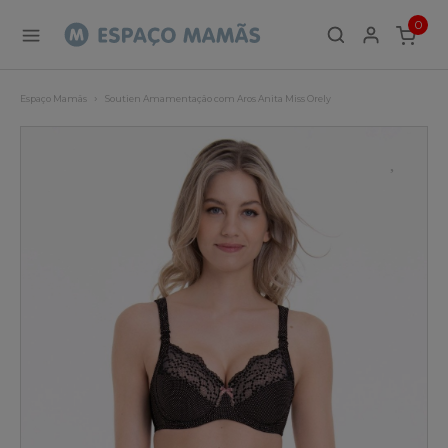
0
ITEMS
Espaço Mamãs
Soutien Amamentação com Aros Anita Miss Orely