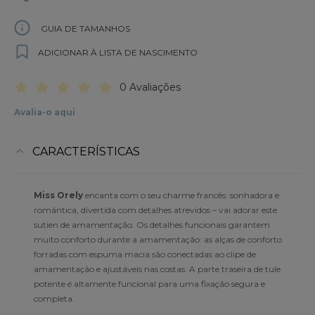
GUIA DE TAMANHOS
ADICIONAR À LISTA DE NASCIMENTO
0 Avaliações
Avalia-o aqui
CARACTERÍSTICAS
Miss Orely
encanta com o seu charme francês: sonhadora e
romântica, divertida com detalhes atrevidos – vai adorar este
sutien de amamentação. Os detalhes funcionais garantem
muito conforto durante a amamentação: as alças de conforto
forradas com espuma macia são conectadas ao clipe de
amamentação e ajustáveis nas costas. A parte traseira de tule
potente é altamente funcional para uma fixação segura e
completa.