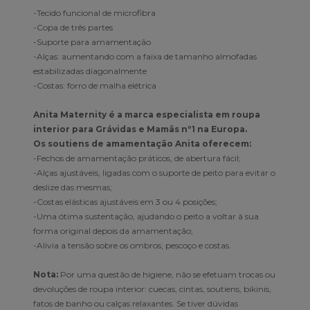
-Tecido funcional de microfibra
-Copa de três partes
-Suporte para amamentação
-Alças: aumentando com a faixa de tamanho almofadas
estabilizadas diagonalmente
-Costas: forro de malha elétrica
Anita Maternity é a marca especialista em roupa
interior para Grávidas e Mamãs nº1 na Europa.
Os soutiens de amamentação Anita oferecem:
-Fechos de amamentação práticos, de abertura fácil;
-Alças ajustáveis, ligadas com o suporte de peito para evitar o
deslize das mesmas;
-Costas elásticas ajustáveis em 3 ou 4 posições;
-Uma ótima sustentação, ajudando o peito a voltar à sua
forma original depois da amamentação;
-Alivia a tensão sobre os ombros, pescoço e costas.
Nota:
Por uma questão de higiene, não se efetuam trocas ou
devoluções de roupa interior: cuecas, cintas, soutiens, bikinis,
fatos de banho ou calças relaxantes. Se tiver dúvidas