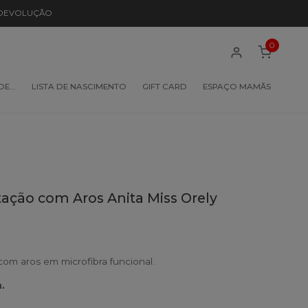
 DEVOLUÇÃO
0
 DE…
LISTA DE NASCIMENTO
GIFT CARD
ESPAÇO MAMÃS
ção com Aros Anita Miss Orely
m aros em microfibra funcional.
.