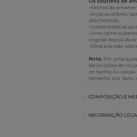
Os soutiens de a
-Fechos de amamenta
-Alças ajustáveis, li
das mesmas;
-Costas elásticas aju
-Uma ótima sustenta
original depois da
-Alivia a tensão sob
Nota:
Por uma quest
devoluções de roupa i
de banho ou calças r
tamanho, por favor, 
COMPOSIÇÃO E ME
INFORMAÇÃO LEGA