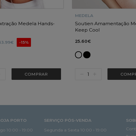
MEDELA
Extração Medela Hands-
Soutien Amamentação M
Keep Cool
25.60€
33.99€
-15%
COMPRAR
COMP
LOJA PORTO
SERVIÇO PÓS-VENDA
SOB
Cont
o 10:00 › 19:00
Segunda a Sexta 10:00 › 19:00