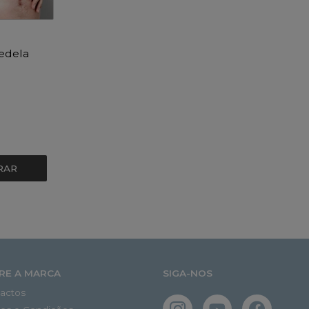
edela
RAR
RE A MARCA
SIGA-NOS
actos