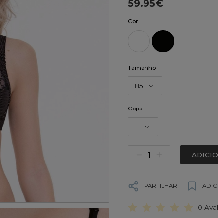
59.95€
Cor
Tamanho
85
Copa
F
ADICI
PARTILHAR
ADIC
0 Ava