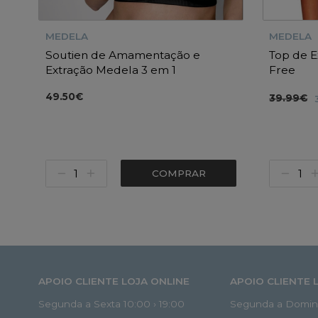
MEDELA
MEDELA
Soutien de Amamentação e
Top de 
Extração Medela 3 em 1
Free
49.50€
39.99€
COMPRAR
APOIO CLIENTE LOJA ONLINE
APOIO CLIENTE 
Segunda a Sexta 10:00 › 19:00
Segunda a Doming