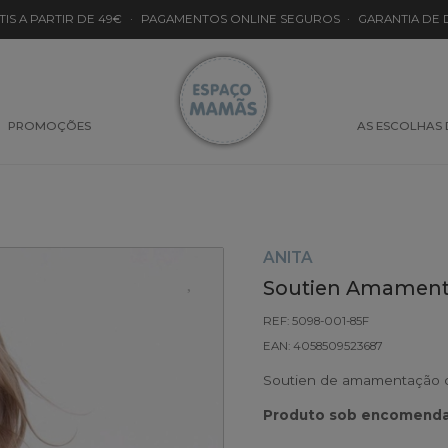
TIS A PARTIR DE 49€
·
PAGAMENTOS ONLINE SEGUROS
·
GARANTIA DE
PROMOÇÕES
AS ESCOLHAS
ANITA
Soutien Amamenta
REF: 5098-001-85F
EAN: 4058509523687
Soutien de amamentação co
Produto sob encomenda