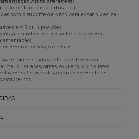
mamentação Anita oferecem:
ção práticos, de abertura fácil;
gadas com o suporte de peito para evitar o deslize
stáveis em 3 ou 4 posições;
ção, ajudando o peito a voltar à sua forma
 amamentação;
re os ombros, pescoço e costas.
ão de higiene, não se efetuam trocas ou
nterior: cuecas, cintas, soutiens, bikinis, fatos
elaxantes. Se tiver dúvidas relativamente ao
contacte-nos.
DIDAS
L