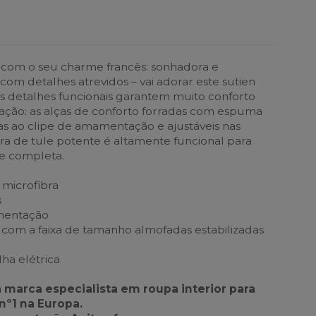
com o seu charme francês: sonhadora e
 com detalhes atrevidos – vai adorar este sutien
 detalhes funcionais garantem muito conforto
ção: as alças de conforto forradas com espuma
s ao clipe de amamentação e ajustáveis nas
eira de tule potente é altamente funcional para
e completa.
 microfibra
s
mentação
com a faixa de tamanho almofadas estabilizadas
lha elétrica
a marca especialista em roupa interior para
nº1 na Europa.