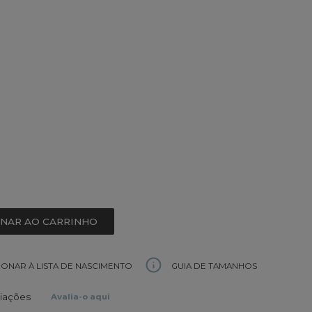
ONAR AO CARRINHO
GUIA DE TAMANHOS
IONAR À LISTA DE NASCIMENTO
liações
Avalia-o aqui